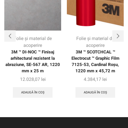
clienților încredere cu până la opt ani de protecție pe
aplicații verticale.
Folie și material de
Folie și material de
acoperire
acoperire
3M ™ DI-NOC ™ Finisaj
3M ™ SCOTCHCAL ™
arhitectural rezistent la
Electrocut ™ Graphic Film
abraziune, SE-567 AR, 1220
7125-53, Cardinal Roșu,
mm x 25 m
1220 mm x 45,72 m
12.028,07
lei
4.384,17
lei
ADAUGĂ ÎN COȘ
ADAUGĂ ÎN COȘ