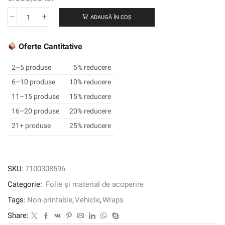
ADAUGĂ ÎN COȘ
Cantitate
3M
™
Oferte Cantitative
Wrap
Film
2–5 produse
5% reducere
2080-
6–10 produse
10% reducere
SP240,
11–15 produse
15% reducere
Satin
Frozen
16–20 produse
20% reducere
Vanilla,
21+ produse
25% reducere
1524
mm
x
22,86
SKU:
7100308596
m,
Categorie:
Folie și material de acoperire
60
în
Tags:
Non-printable
,
Vehicle
,
Wraps
x
Share:
25