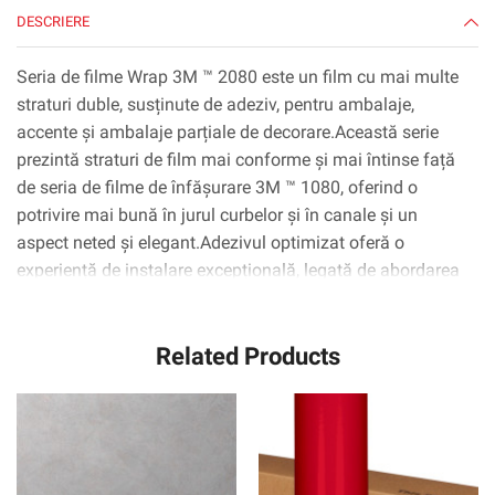
yd
DESCRIERE
Seria de filme Wrap 3M ™ 2080 este un film cu mai multe
straturi duble, susținute de adeziv, pentru ambalaje,
accente și ambalaje parțiale de decorare.Această serie
prezintă straturi de film mai conforme și mai întinse față
de seria de filme de înfășurare 3M ™ 1080, oferind o
potrivire mai bună în jurul curbelor și în canale și un
aspect neted și elegant.Adezivul optimizat oferă o
experiență de instalare excepțională, legată de abordarea
inițială redusă și poziționabilitate îmbunătățită.* 3M ™
Tehnologia ControlTac ™ minimizează zonele de contact
Related Products
inițiale pentru o repoziționare ușoară, iar 3M ™ Comply ™
Technology folosește cele mai recente canale non-vizibile
de lansare a aerului, care fac foarte ușor de netezită,
bule.flip și mai mult.Cu lățimi de rulare de până la 1524
mm, instalatorii pot aplica pe film pe aproape orice
secțiune a vehiculului fără cusături.Garanția oferă