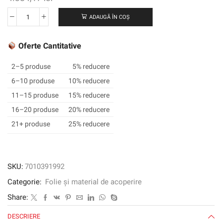
ADAUGĂ ÎN COȘ
Cantitate
3M
™
Oferte Cantitative
SCOTCHCAL
™
2–5 produse
5% reducere
Electrocut
6–10 produse
10% reducere
™
11–15 produse
15% reducere
Graphic
Film
16–20 produse
20% reducere
7125-
21+ produse
25% reducere
53,
Cardinal
Roșu,
1220
SKU:
7010391992
mm
Categorie:
Folie și material de acoperire
x
45,72
Share:
m
DESCRIERE