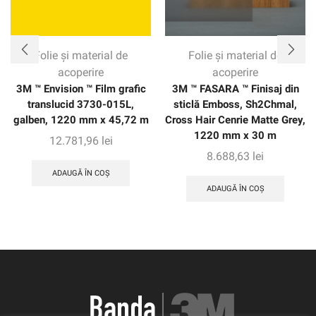
Folie și material de
Folie și material de
acoperire
acoperire
3M ™ Envision ™ Film grafic
3M ™ FASARA ™ Finisaj din
translucid 3730-015L,
sticlă Emboss, Sh2Chmal,
galben, 1220 mm x 45,72 m
Cross Hair Cenrie Matte Grey,
1220 mm x 30 m
12.781,96
lei
8.688,63
lei
ADAUGĂ ÎN COȘ
ADAUGĂ ÎN COȘ