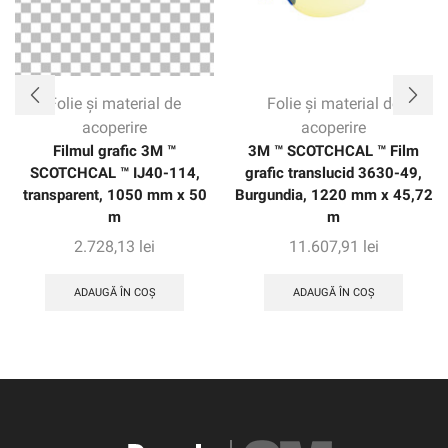
Folie și material de
Folie și material de
acoperire
acoperire
Filmul grafic 3M ™
3M ™ SCOTCHCAL ™ Film
SCOTCHCAL ™ IJ40-114,
grafic translucid 3630-49,
transparent, 1050 mm x 50
Burgundia, 1220 mm x 45,72
m
m
2.728,13
lei
11.607,91
lei
ADAUGĂ ÎN COȘ
ADAUGĂ ÎN COȘ