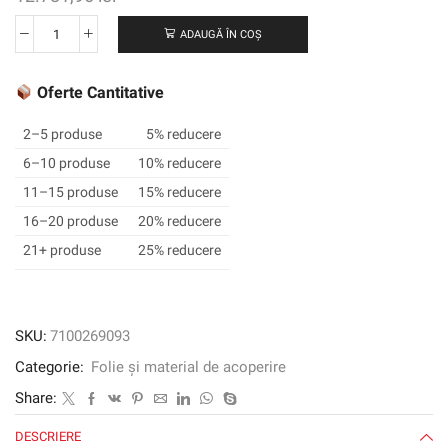
ADAUGĂ ÎN COȘ
Cantitate
3M
™
Oferte Cantitative
Envision
™
2–5 produse
5% reducere
Film
6–10 produse
10% reducere
grafic
11–15 produse
15% reducere
translucid
3730-
16–20 produse
20% reducere
015L,
21+ produse
25% reducere
galben,
1220
mm
x
SKU:
7100269093
45,72
Categorie:
Folie și material de acoperire
m
Share:
DESCRIERE