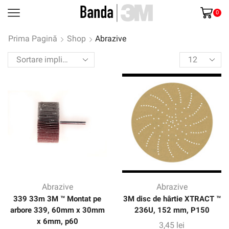
0
Prima Pagină
Shop
Abrazive
Products
per
page
Abrazive
Abrazive
339 33m 3M ™ Montat pe
3M disc de hârtie XTRACT ™
arbore 339, 60mm x 30mm
236U, 152 mm, P150
x 6mm, p60
3,45
lei