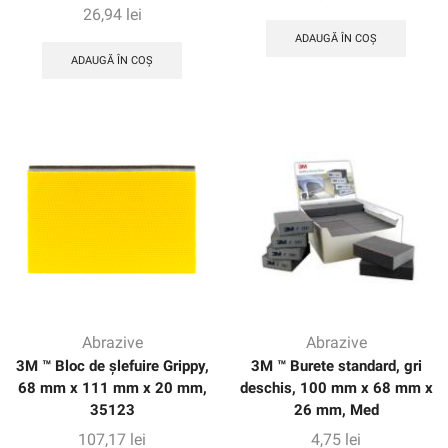
26,94
lei
ADAUGĂ ÎN COȘ
ADAUGĂ ÎN COȘ
Abrazive
Abrazive
3M ™ Bloc de șlefuire Grippy,
3M ™ Burete standard, gri
68 mm x 111 mm x 20 mm,
deschis, 100 mm x 68 mm x
35123
26 mm, Med
107,17
lei
4,75
lei