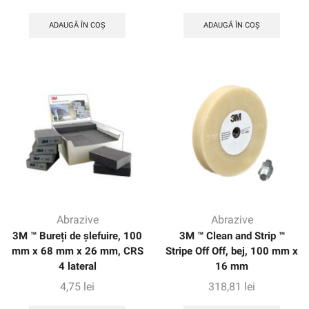
ADAUGĂ ÎN COȘ
ADAUGĂ ÎN COȘ
Abrazive
Abrazive
3M ™ Bureți de șlefuire, 100
3M ™ Clean and Strip ™
mm x 68 mm x 26 mm, CRS
Stripe Off Off, bej, 100 mm x
4 lateral
16 mm
4,75
lei
318,81
lei