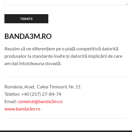
BANDA3M.RO
Reușim să ne diferențiem pe o piață competitivă datorită
produselor la standarde înalte și datorită implicării de care
am dat întotdeauna dovadă.
România, Arad, Calea Timisorii, Nr. 11
Telefon:
+40 (257) 27-84-74
Email:
comenzi@banda3m.ro
www.banda3m.ro