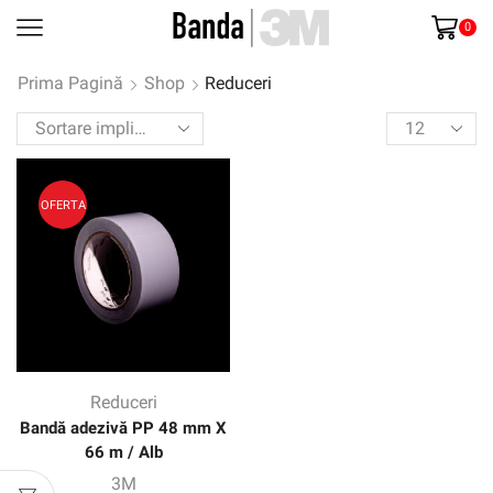
0
Prima Pagină
Shop
Reduceri
Products
per
page
OFERTA
Reduceri
Bandă adezivă PP 48 mm X
66 m / Alb
3M