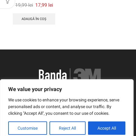
Prețul
Prețul
19,99
lei
17,99
lei
inițial
curent
a
este:
ADAUGĂ ÎN COȘ
fost:
17,99 lei.
19,99 lei.
We value your privacy
România, Arad, Calea Timisorii, Nr. 11
We use cookies to enhance your browsing experience, serve
© Copyright 2021 | Banda3M.ro
personalised ads or content, and analyse our traffic. By
clicking "Accept All", you consent to our use of cookies.
Facebook
Twitter
Instagram
Customise
Reject All
Accept All