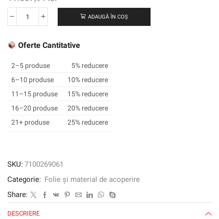
ADAUGĂ ÎN COȘ
Cantitate
3M
™
Oferte Cantitative
SCOTCHCAL
™
2–5 produse
5% reducere
Film
6–10 produse
10% reducere
grafic
11–15 produse
15% reducere
translucid
3630-
16–20 produse
20% reducere
49,
21+ produse
25% reducere
Burgundia,
1220
mm
x
SKU:
7100269061
45,72
Categorie:
Folie și material de acoperire
m
Share:
DESCRIERE