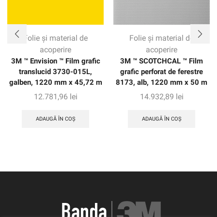
Folie și material de
Folie și material de
acoperire
acoperire
3M ™ Envision ™ Film grafic
3M ™ SCOTCHCAL ™ Film
translucid 3730-015L,
grafic perforat de ferestre
galben, 1220 mm x 45,72 m
8173, alb, 1220 mm x 50 m
12.781,96
lei
14.932,89
lei
ADAUGĂ ÎN COȘ
ADAUGĂ ÎN COȘ