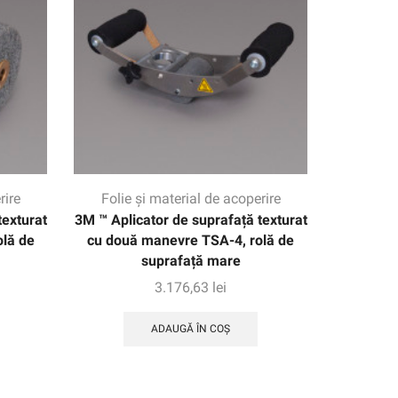
rire
Folie și material de acoperire
texturat
3M ™ Aplicator de suprafață texturat
lă de
cu două manevre TSA-4, rolă de
suprafață mare
3.176,63
lei
ADAUGĂ ÎN COȘ