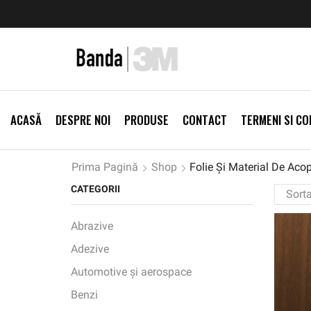
ei
Vezi Produse
Reduceri de sezon -5%
Vezi Produse
ACASĂ
DESPRE NOI
PRODUSE
CONTACT
TERMENI SI CON
Prima Pagină
Shop
Folie Și Material De Acop
CATEGORII
Abrazive
Adezive
Automotive și aerospace
Benzi