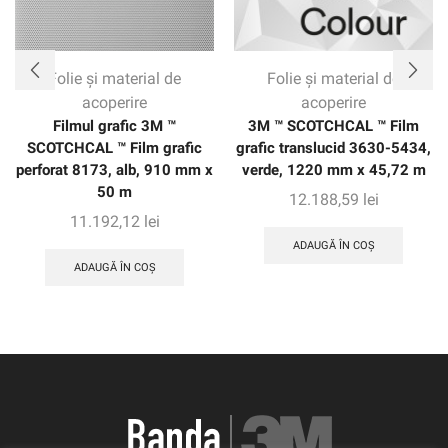
Folie și material de
Folie și material de
acoperire
acoperire
Filmul grafic 3M ™
3M ™ SCOTCHCAL ™ Film
SCOTCHCAL ™ Film grafic
grafic translucid 3630-5434,
perforat 8173, alb, 910 mm x
verde, 1220 mm x 45,72 m
50 m
12.188,59
lei
11.192,12
lei
ADAUGĂ ÎN COȘ
ADAUGĂ ÎN COȘ