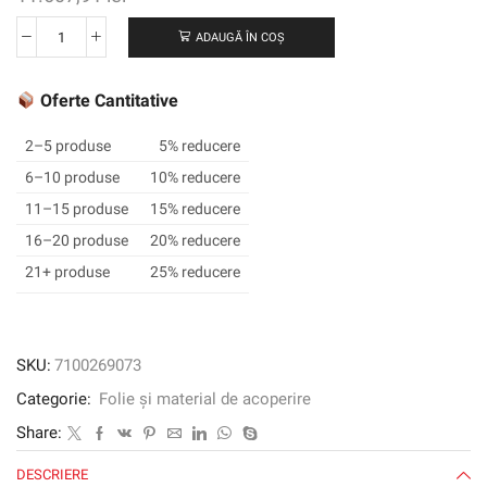
ADAUGĂ ÎN COȘ
Cantitate
3M
™
Oferte Cantitative
SCOTCHCAL
™
2–5 produse
5% reducere
Film
6–10 produse
10% reducere
grafic
11–15 produse
15% reducere
translucid
3630-
16–20 produse
20% reducere
128,
21+ produse
25% reducere
Purple
Purple,
1220
mm
SKU:
7100269073
x
Categorie:
Folie și material de acoperire
45,72
m
Share:
DESCRIERE