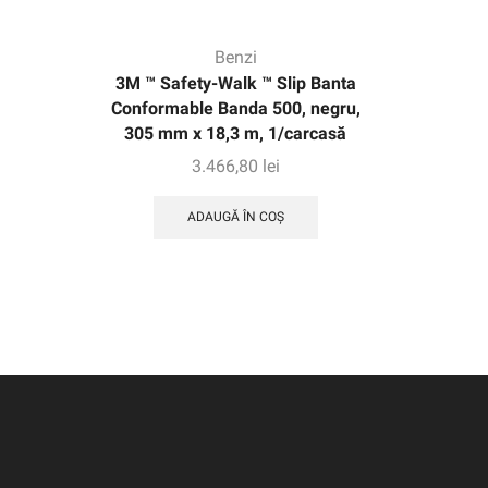
Benzi
3M ™ Safety-Walk ™ Slip Banta
3M ™ S
Conformable Banda 500, negru,
Conforma
305 mm x 18,3 m, 1/carcasă
mm 
3.466,80
lei
ADAUGĂ ÎN COȘ