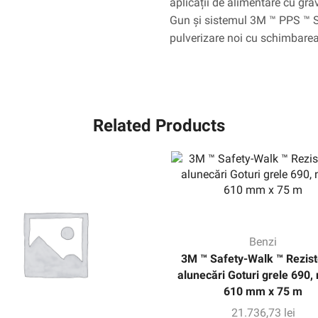
aplicații de alimentare cu gr
Gun și sistemul 3M ™ PPS ™ S
pulverizare noi cu schimbarea
Related Products
Benzi
3M ™ Safety-Walk ™ Rezist
alunecări Goturi grele 690,
610 mm x 75 m
21.736,73
lei