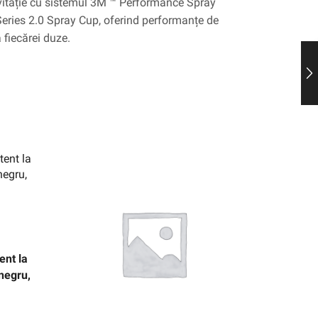
avitație cu sistemul 3M ™ Performance Spray
eries 2.0 Spray Cup, oferind performanțe de
 fiecărei duze.
ent la
 negru,