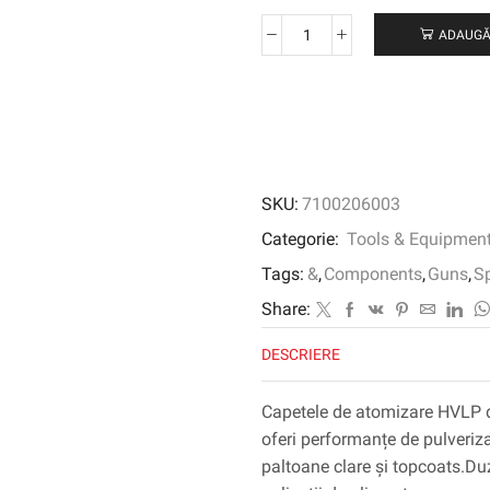
ADAUGĂ
Cantitate
3M
™
Performance
Gravity
HVLP
Atomising
SKU:
7100206003
Head
Kit,
Categorie:
Tools & Equipmen
Clear,
Tags:
&
,
Components
,
Guns
,
S
1.8,
26718
Share:
DESCRIERE
Capetele de atomizare HVLP 
oferi performanțe de pulveriza
paltoane clare și topcoats.Duz