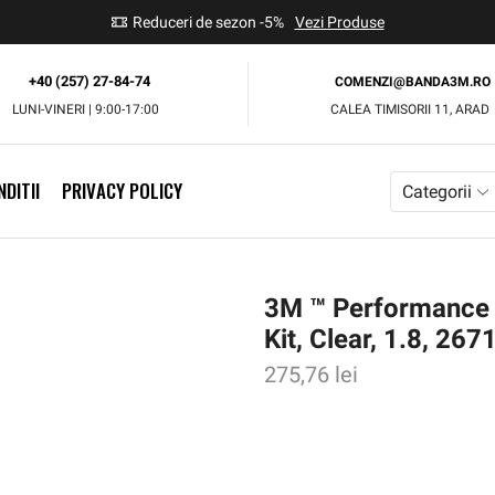
use
Reduceri de sezon -5%
Vezi Produse
+40 (257) 27-84-74
COMENZI@BANDA3M.RO
LUNI-VINERI | 9:00-17:00
CALEA TIMISORII 11, ARAD
DITII
PRIVACY POLICY
Categorii
3M ™ Performance 
Kit, Clear, 1.8, 267
275,76
lei