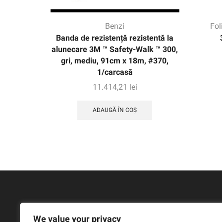
Benzi
Fol
Banda de rezistență rezistentă la
alunecare 3M ™ Safety-Walk ™ 300,
gri, mediu, 91cm x 18m, #370,
1/carcasă
11.414,21
lei
ADAUGĂ ÎN COȘ
We value your privacy