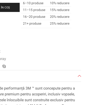
6–10 produse
10% reducere
 ÎN COȘ
11–15 produse
15% reducere
16–20 produse
20% reducere
21+ produse
25% reducere
t
pray
de performanță 3M ™ sunt concepute pentru a
re premium pentru acoperiri, inclusiv vopsele,
ele înlocuibile sunt construite exclusiv pentru