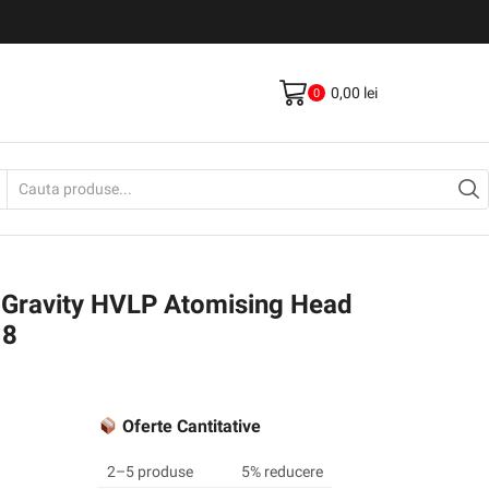
Livrare gratis la comenzi >500Lei
Vezi Produse
0,00
lei
0
Search
input
Gravity HVLP Atomising Head
18
Oferte Cantitative
2–5 produse
5% reducere