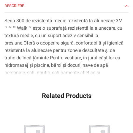
m,
DESCRIERE
1/carcasă
Seria 300 de rezistență medie rezistentă la alunecare 3M
™ ™ ™ Walk ™ este o suprafață rezistentă la alunecare, cu
textură medie, cu un suport adeziv sensibil la
presiune.Oferă o acoperire sigură, confortabilă și igienică
rezistentă la alunecare pentru zonele desculțate și de
trafic de încălțăminte.Pentru vestiare, în jurul căștilor cu
hidromasaj și piscine, bărci și docuri, nave de apă
personale, schi nautic, echipamente atletice și
transportatori.Poate fi, de asemenea, utilizat ca o
îmbunătățire rezistentă la alunecare pentru multe alte
Related Products
aplicații.Disponibil în dimensiuni și culori personalizate.