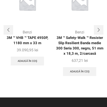
Benzi
Benzi
3M ™ VHB ™ TAPE 4950P,
3M ™ Safety-Walk ™ Resister
1180 mm x 33 m
Slip Resilient Banda medie
300 Seria 300, negru, 51 mm
39.090,95
lei
x 18,3 m, 2/carcasă
637,21
lei
ADAUGĂ ÎN COȘ
ADAUGĂ ÎN COȘ