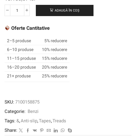
ADAUGĂ ÎN COȘ
Cantitate
3M
™
Oferte Cantitative
Safety-
Walk
2–5 produse
5% reducere
™
6–10 produse
10% reducere
Gand
11–15 produse
15% reducere
Resistan
Resistany
16–20 produse
20% reducere
Resilient
21+ produse
25% reducere
Banda
300
Seria
300,
SKU:
7100158875
gri,
Categorie:
Benzi
810
mm
Tags:
&
,
Anti-slip
,
Tapes
,
Treads
x
Share:
18,3