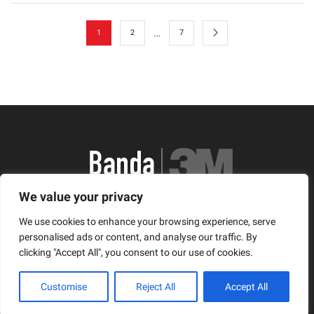
…
1
2
7
We value your privacy
România, Arad, Calea Timisorii, Nr. 11
We use cookies to enhance your browsing experience, serve
© Copyright 2021 | Banda3M.ro
personalised ads or content, and analyse our traffic. By
clicking "Accept All", you consent to our use of cookies.
Facebook
Twitter
Instagram
Customise
Reject All
Accept All