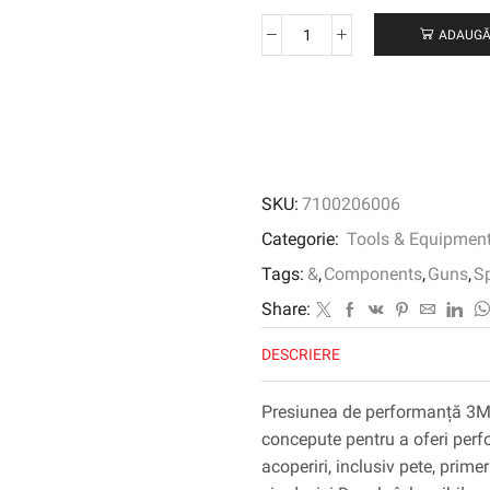
ADAUGĂ
Cantitate
Presiune
de
performanță
3M
™
HVLP
SKU:
7100206006
Atomising
Head
Categorie:
Tools & Equipmen
Kit,
Tags:
&
,
Components
,
Guns
,
S
Orange,
1.4,
Share:
26814
DESCRIERE
Presiunea de performanță 3M
concepute pentru a oferi perf
acoperiri, inclusiv pete, prime