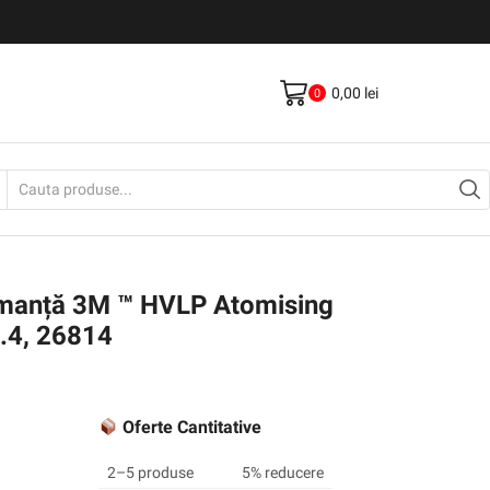
Livrare gratis la comenzi >500Lei
Vezi Produse
0,00
lei
0
Search
input
rmanță 3M ™ HVLP Atomising
1.4, 26814
Oferte Cantitative
2–5 produse
5% reducere