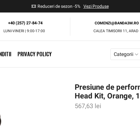
use
Reduceri de sezon -5%
Vezi Produse
+40 (257) 27-84-74
COMENZI@BANDA3M.RO
LUNI-VINERI | 9:00-17:00
CALEA TIMISORII 11, ARAD
DITII
PRIVACY POLICY
Categorii
Presiune de perfo
Head Kit, Orange, 
567,63
lei