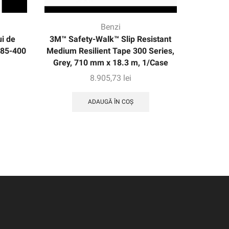
Benzi
ui de
3M™ Safety-Walk™ Slip Resistant
Banda d
185-400
Medium Resilient Tape 300 Series,
alunecar
Grey, 710 mm x 18.3 m, 1/Case
gri, m
8.905,73
lei
ADAUGĂ ÎN COȘ