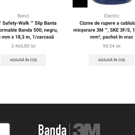
Benzi
Electric
 Safety-Walk ™ Slip Banta
Cizme de rupere a cablul
ormable Banda 500, negru,
micșorare 3M ™, SKE 3F/5, 
 mm x 18,3 m, 1/carcasă
mm², pachet în vrac
3.466,80
lei
98,54
lei
ADAUGĂ ÎN COȘ
ADAUGĂ ÎN COȘ