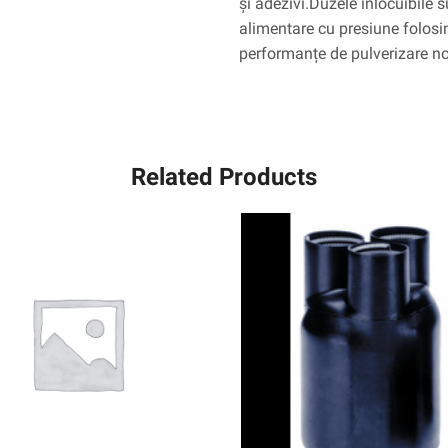
și adezivi.Duzele înlocuibile s
alimentare cu presiune folosin
performanțe de pulverizare no
Related Products