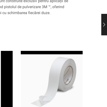
unt construite exclusiv pentru aplicații de
d pistolul de pulverizare 3M ™, oferind
i cu schimbarea fiecărei duze.