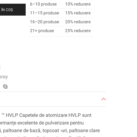
6–10 produse
10% reducere
 ÎN COȘ
11–15 produse
15% reducere
16–20 produse
20% reducere
21+ produse
25% reducere
t
pray
 ™ HVLP Capetele de atomizare HVLP sunt
ormanțe excelente de pulverizare pentru
ri, paltoane de bază, topcoat -uri, paltoane clare