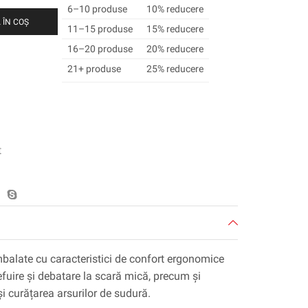
6–10 produse
10% reducere
 ÎN COȘ
11–15 produse
15% reducere
16–20 produse
20% reducere
21+ produse
25% reducere
t
late cu caracteristici de confort ergonomice
lefuire și debatare la scară mică, precum și
i curățarea arsurilor de sudură.