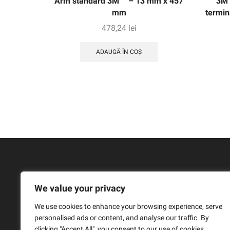
Arm standard 3M ™ – 13 mm x 457
3M 
mm
termin
478,24
lei
ADAUGĂ ÎN COȘ
We value your privacy
We use cookies to enhance your browsing experience, serve
personalised ads or content, and analyse our traffic. By
clicking "Accept All", you consent to our use of cookies.