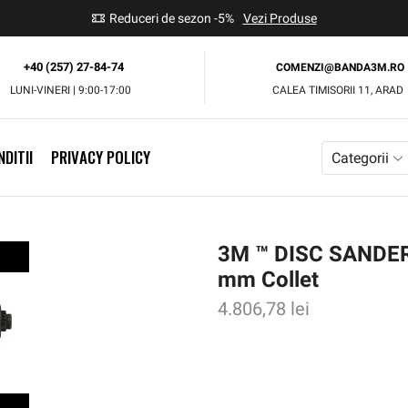
use
Reduceri de sezon -5%
Vezi Produse
+40 (257) 27-84-74
COMENZI@BANDA3M.RO
LUNI-VINERI | 9:00-17:00
CALEA TIMISORII 11, ARAD
DITII
PRIVACY POLICY
Categorii
3M ™ DISC SANDER,
mm Collet
4.806,78
lei