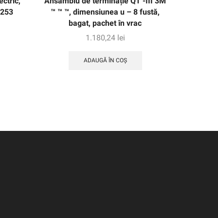
ctric,
Ansamblu de terminație QT -III 3M
3M XT
4253
™ ™ ™, dimensiunea u – 8 fustă,
aleatori
bagat, pachet în vrac
vid centr
1.180,24
lei
ADAUGĂ ÎN COȘ