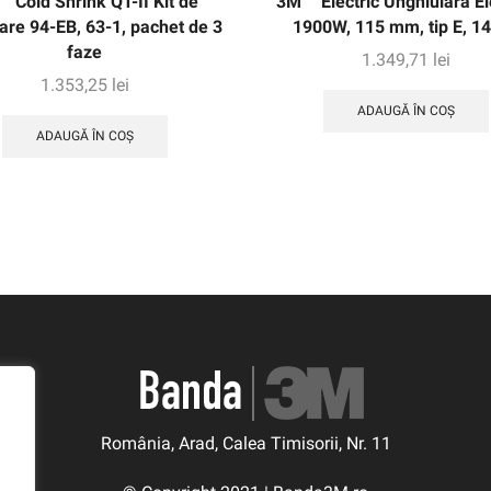
™ Cold Shrink QT-II Kit de
3M ™ Electric Unghiulară Ele
are 94-EB, 63-1, pachet de 3
1900W, 115 mm, tip E, 1
faze
1.349,71
lei
1.353,25
lei
ADAUGĂ ÎN COȘ
ADAUGĂ ÎN COȘ
România, Arad, Calea Timisorii, Nr. 11