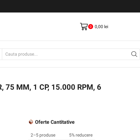
Livrare gratis la comenzi >500Lei
Vezi Produse
0,00
lei
0
Search
input
 75 MM, 1 CP, 15.000 RPM, 6
Oferte Cantitative
2–5 produse
5% reducere