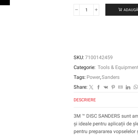
ADAUGĂ
Cantitate
3M
™
DISC
SANDER,
75
MM,
SKU:
7100142459
1
CP,
Categorie:
Tools & Equipmen
15.000
Tags:
Power
,
Sanders
RPM,
6
Share:
mm
DESCRIERE
Collet
3M ™ DISC SANDERS sunt amba
și ideale pentru aplicații de ș
pentru prepararea vopselelor ș