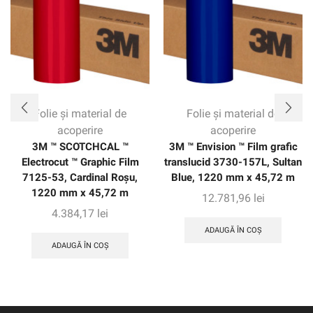
Folie și material de
Folie și material de
acoperire
acoperire
3M ™ SCOTCHCAL ™
3M ™ Envision ™ Film grafic
Electrocut ™ Graphic Film
translucid 3730-157L, Sultan
7125-53, Cardinal Roșu,
Blue, 1220 mm x 45,72 m
1220 mm x 45,72 m
12.781,96
lei
4.384,17
lei
ADAUGĂ ÎN COȘ
ADAUGĂ ÎN COȘ