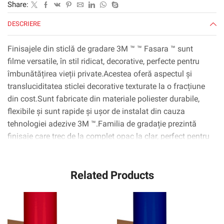
Share:
m
DESCRIERE
Finisajele din sticlă de gradare 3M ™ ™ Fasara ™ sunt
filme versatile, în stil ridicat, decorative, perfecte pentru
îmbunătățirea vieții private.Acestea oferă aspectul și
transluciditatea sticlei decorative texturate la o fracțiune
din cost.Sunt fabricate din materiale poliester durabile,
flexibile și sunt rapide și ușor de instalat din cauza
tehnologiei adezive 3M ™.Familia de gradație prezintă
finisaje care trec de la complet opac la clar, perfect pentru
zonele în care este necesar un nivel ridicat de lumină,
precum și pentru confidențialitate.
Related Products