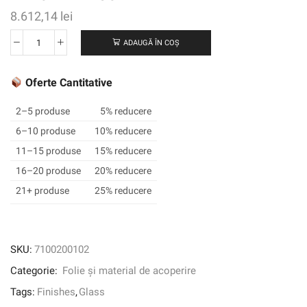
8.612,14
lei
ADAUGĂ ÎN COȘ
Cantitate
3M
™
Oferte Cantitative
FASARA
™
2–5 produse
5% reducere
GRADAȚIE
6–10 produse
10% reducere
FINALIZARE
11–15 produse
15% reducere
GLADE,
SH2FGCNL,
16–20 produse
20% reducere
CLOUD
21+ produse
25% reducere
GRAIN
îngust,
gri
deschis,
SKU:
7100200102
1270
Categorie:
Folie și material de acoperire
mm
x
Tags:
Finishes
,
Glass
30