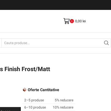
Livrare gratis la comenzi >500Lei
Vezi Produse
0,00
lei
0
Search
input
s Finish Frost/Matt
Oferte Cantitative
2–5 produse
5% reducere
6–10 produse
10% reducere