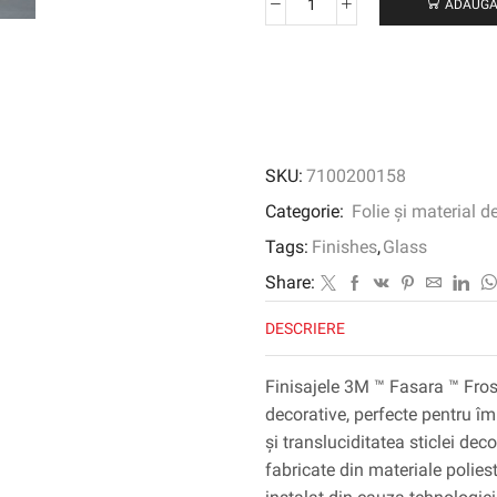
ADAUGĂ
Cantitate
3M
™
Fasara
™
Glass
Finish
SKU:
7100200158
Frost/Matt
Categorie:
Folie și material d
Tags:
Finishes
,
Glass
Share:
DESCRIERE
Finisajele 3M ™ Fasara ™ Frost/
decorative, perfecte pentru îm
și transluciditatea sticlei dec
fabricate din materiale poliest