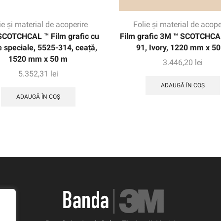
ie și material de acoperire
Folie și material de acope
SCOTCHCAL ™ Film grafic cu
Film grafic 3M ™ SCOTCHCA
e speciale, 5525-314, ceață,
91, Ivory, 1220 mm x 5
1520 mm x 50 m
3.446,20
lei
5.352,31
lei
ADAUGĂ ÎN COȘ
ADAUGĂ ÎN COȘ