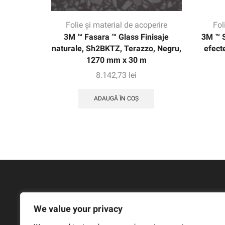
Folie și material de acoperire
Fol
3M ™ Fasara ™ Glass Finisaje
3M ™ 
naturale, Sh2BKTZ, Terazzo, Negru,
efect
1270 mm x 30 m
8.142,73
lei
ADAUGĂ ÎN COȘ
We value your privacy