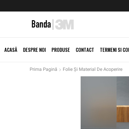
zi Produse
Livrare gratis la comenzi >500Lei
Vezi Prod
ACASĂ
DESPRE NOI
PRODUSE
CONTACT
TERMENI SI CON
Prima Pagină
Folie Și Material De Acoperire