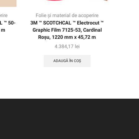
rire
Folie și material de acoperire
Folie
L ™ 50-
3M ™ SCOTCHCAL ™ Electrocut ™
3M ™ S
0 m
Graphic Film 7125-53, Cardinal
transl
Roșu, 1220 mm x 45,72 m
1
4.384,17
lei
ADAUGĂ ÎN COȘ