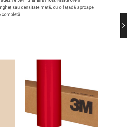
i adezive 3M ™.Familia Frost/Matte oferă
de îngheț sau densitate mată, cu o fațadă aproape
e completă.