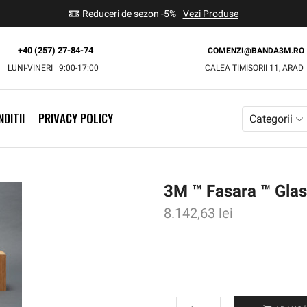
use
Reduceri de sezon -5%
Vezi Produse
+40 (257) 27-84-74
COMENZI@BANDA3M.RO
LUNI-VINERI | 9:00-17:00
CALEA TIMISORII 11, ARAD
DITII
PRIVACY POLICY
Categorii
3M ™ Fasara ™ Glas
8.142,63
lei