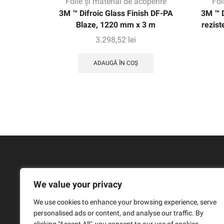
Folie și material de acoperire
Fol
3M ™ Difroic Glass Finish DF-PA
3M ™ D
Blaze, 1220 mm x 3 m
rezist
3.298,52
lei
ADAUGĂ ÎN COȘ
We value your privacy
We use cookies to enhance your browsing experience, serve
personalised ads or content, and analyse our traffic. By