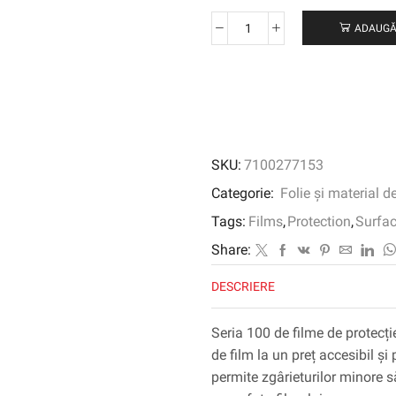
ADAUGĂ
Cantitate
Seria
de
film
de
protecție
a
SKU:
7100277153
vopselelor
3M
Categorie:
Folie și material d
™
Tags:
Films
,
Protection
,
Surfa
100,
10024,
Share:
luciu,
DESCRIERE
cu
foaie
de
Seria 100 de filme de protecț
cap,
de film la un preț accesibil ș
610
permite zgârieturilor minore 
mm