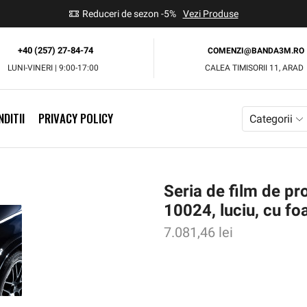
use
Reduceri de sezon -5%
Vezi Produse
+40 (257) 27-84-74
COMENZI@BANDA3M.RO
LUNI-VINERI | 9:00-17:00
CALEA TIMISORII 11, ARAD
DITII
PRIVACY POLICY
Categorii
Seria de film de pr
10024, luciu, cu f
7.081,46
lei