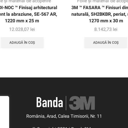
ie și material de acoperire
Folie și material de acope
I-NOC ™ Finisaj arhitectural
3M ™ FASARA ™ Finisuri din 
ent la abraziune, SE-567 AR,
naturală, SH2BKBR, periat, 
1220 mm x 25 m
1270 mm x 30 m
12.028,07
lei
8.142,73
lei
ADAUGĂ ÎN COȘ
ADAUGĂ ÎN COȘ
România, Arad, Calea Timisorii, Nr. 11