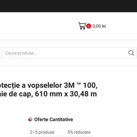
Livrare gratis la comenzi >500Lei
Vezi Produse
0,00
lei
0
Search
input
otecție a vopselelor 3M ™ 100,
oaie de cap, 610 mm x 30,48 m
Oferte Cantitative
2–5 produse
5% reducere