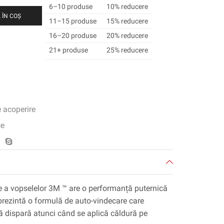
6–10 produse
10% reducere
 ÎN COȘ
11–15 produse
15% reducere
16–20 produse
20% reducere
21+ produse
25% reducere
e acoperire
ce
ie a vopselelor 3M ™ are o performanță puternică
i prezintă o formulă de auto-vindecare care
să dispară atunci când se aplică căldură pe