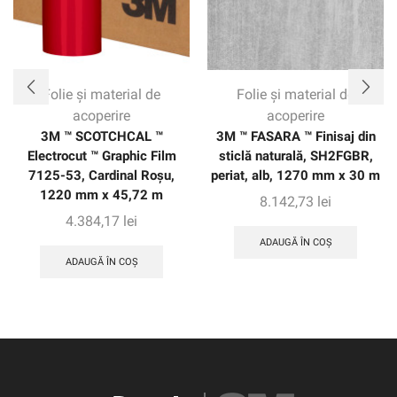
Folie și material de
Folie și material de
acoperire
acoperire
3M ™ SCOTCHCAL ™
3M ™ FASARA ™ Finisaj din
Electrocut ™ Graphic Film
sticlă naturală, SH2FGBR,
7125-53, Cardinal Roșu,
periat, alb, 1270 mm x 30 m
1220 mm x 45,72 m
8.142,73
lei
4.384,17
lei
ADAUGĂ ÎN COȘ
ADAUGĂ ÎN COȘ