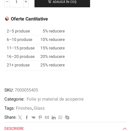
ADAUGĂ ÎN COȘ
Cantitate
3M
™
Oferte Cantitative
Difroic
Glass
2–5 produse
5% reducere
Finish
6–10 produse
10% reducere
DF-
11–15 produse
15% reducere
PA
Blaze,
16–20 produse
20% reducere
1220
21+ produse
25% reducere
mm
x
3
m
SKU:
7000055405
Categorie:
Folie și material de acoperire
Tags:
Finishes
,
Glass
Share:
DESCRIERE