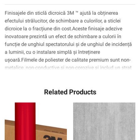
Finisajele din sticlă dicroică 3M ™ ajută la obținerea
efectului strălucitor, de schimbare a culorilor, a sticlei
dicroice la o fracțiune din cost.Aceste finisaje adezive
inovatoare prezintă un efect de schimbare a culorii în
funcție de unghiul spectatorului și de unghiul de incidență
a luminii, cu o instalare simplă și întreținere
ușoară.Filmele de poliester de calitate premium sunt non-
metalice, non-conductive și non-corozive și includ un strat
de suprafață acoperit cu greu pentru a rezista la
zgârieturi.Sunt disponibile în tonuri răcoroase (frisoane)
Related Products
și calde (blaze) și pot arunca un aspect diferit în funcție
de culoarea suprafeței de montare, unghiul de vizualizare
și iluminarea.Acestea permit transmisia luminii și
vizualizării.