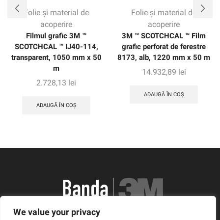
Folie și material de
Folie și material de
acoperire
acoperire
Filmul grafic 3M ™
3M ™ SCOTCHCAL ™ Film
SCOTCHCAL ™ IJ40-114,
grafic perforat de ferestre
transparent, 1050 mm x 50
8173, alb, 1220 mm x 50 m
m
14.932,89
lei
2.728,13
lei
ADAUGĂ ÎN COȘ
ADAUGĂ ÎN COȘ
We value your privacy
România, Arad, Calea Timisorii, Nr. 11