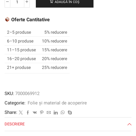
ADAUGĂ ÎN COȘ
Cantitate
Film
grafic
Oferte Cantitative
3M
™
2–5 produse
5% reducere
Scotchcal
6–10 produse
10% reducere
™
11–15 produse
15% reducere
50-
87,
16–20 produse
20% reducere
Brillant
21+ produse
25% reducere
Blue,
1220
mm
x
SKU:
7000069912
50
Categorie:
Folie și material de acoperire
m
Share:
DESCRIERE