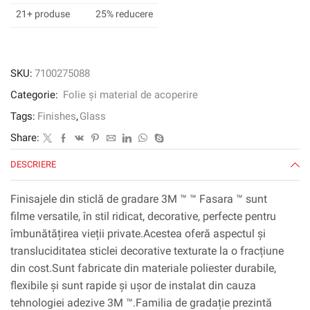
ILLUMINA
21+ produse
25% reducere
SEAMless-
S,
1524
mm
SKU:
7100275088
x
Categorie:
Folie și material de acoperire
3000
mm,
Tags:
Finishes
,
Glass
4
Share:
foi/carcasă
DESCRIERE
Finisajele din sticlă de gradare 3M ™ ™ Fasara ™ sunt
filme versatile, în stil ridicat, decorative, perfecte pentru
îmbunătățirea vieții private.Acestea oferă aspectul și
transluciditatea sticlei decorative texturate la o fracțiune
din cost.Sunt fabricate din materiale poliester durabile,
flexibile și sunt rapide și ușor de instalat din cauza
tehnologiei adezive 3M ™.Familia de gradație prezintă