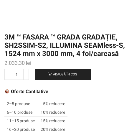
3M ™ FASARA ™ GRADA GRADAȚIE,
SH2SSIM-S2, ILLUMINA SEAMless-S,
1524 mm x 3000 mm, 4 foi/carcasă
2.033,30
lei
ADAUGĂ ÎN COȘ
Cantitate
3M
™
Oferte Cantitative
FASARA
™
2–5 produse
5% reducere
GRADA
6–10 produse
10% reducere
GRADAȚIE,
11–15 produse
15% reducere
SH2SSIM-
S2,
16–20 produse
20% reducere