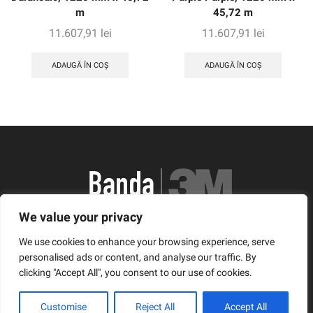
m
45,72 m
11.607,91
lei
11.607,91
lei
ADAUGĂ ÎN COȘ
ADAUGĂ ÎN COȘ
We value your privacy
România, Arad, Calea Timisorii, Nr. 11
We use cookies to enhance your browsing experience, serve
© Copyright 2021 | Banda3M.ro
personalised ads or content, and analyse our traffic. By
clicking "Accept All", you consent to our use of cookies.
Facebook
Twitter
Instagram
Customise
Reject All
Accept All