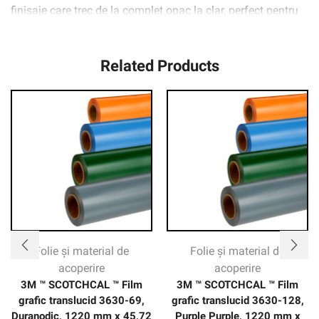
finisaje care trec de la complet opac la clar, perfect pentru
zonele în care este necesar un nivel ridicat de lumină,
precum și pentru confidențialitate.
Related Products
Folie și material de
Folie și material de
acoperire
acoperire
3M ™ SCOTCHCAL ™ Film
3M ™ SCOTCHCAL ™ Film
grafic translucid 3630-69,
grafic translucid 3630-128,
Duranodic, 1220 mm x 45,72
Purple Purple, 1220 mm x