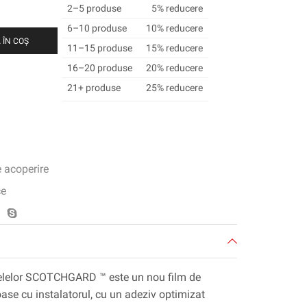
2–5 produse
5% reducere
6–10 produse
10% reducere
 ÎN COȘ
11–15 produse
15% reducere
16–20 produse
20% reducere
21+ produse
25% reducere
e acoperire
ce
selelor SCOTCHGARD ™ este un nou film de
oase cu instalatorul, cu un adeziv optimizat