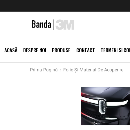
zi Produse
Livrare gratis la comenzi >500Lei
Vezi Prod
ACASĂ
DESPRE NOI
PRODUSE
CONTACT
TERMENI SI CON
Prima Pagină
Folie Și Material De Acoperire