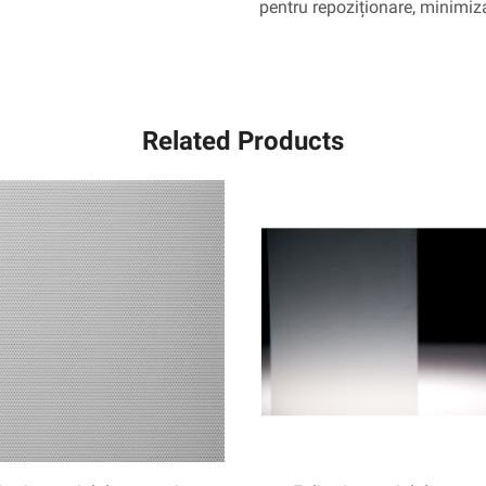
pentru repoziționare, minimizar
30,48
m
Related Products