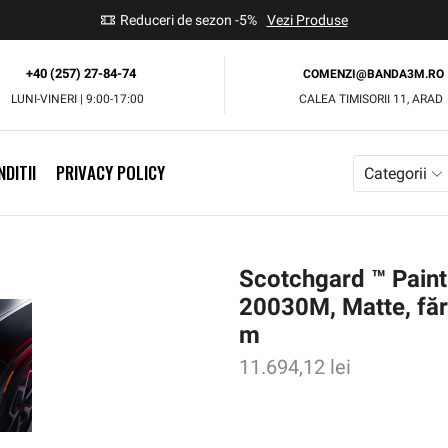
use
Reduceri de sezon -5%
Vezi Produse
+40 (257) 27-84-74
COMENZI@BANDA3M.RO
LUNI-VINERI | 9:00-17:00
CALEA TIMISORII 11, ARAD
DITII
PRIVACY POLICY
Categorii
Scotchgard ™ Paint
20030M, Matte, făr
m
11.694,12
lei