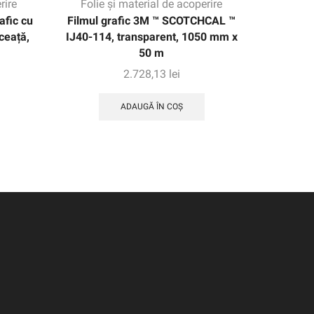
rire
Folie și material de acoperire
Folie
fic cu
Filmul grafic 3M ™ SCOTCHCAL ™
3M ™ FA
ceață,
IJ40-114, transparent, 1050 mm x
natural
50 m
2.728,13
lei
ADAUGĂ ÎN COȘ