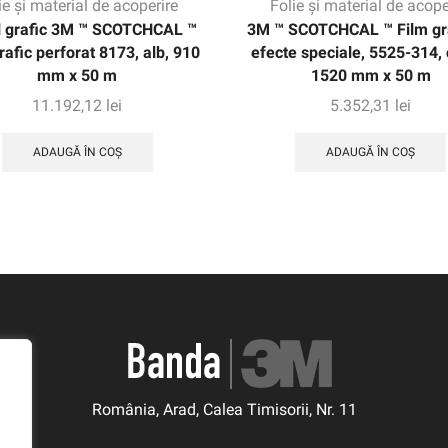
ie și material de acoperire
Folie și material de acope
l grafic 3M ™ SCOTCHCAL ™
3M ™ SCOTCHCAL ™ Film gra
rafic perforat 8173, alb, 910
efecte speciale, 5525-314, 
mm x 50 m
1520 mm x 50 m
11.192,12
lei
5.352,31
lei
ADAUGĂ ÎN COȘ
ADAUGĂ ÎN COȘ
România, Arad, Calea Timisorii, Nr. 11