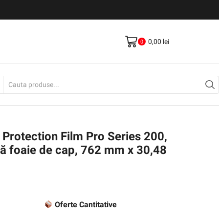
Livrare gratis la comenzi >500Lei
Vezi Produse
0,00
lei
0
Search
input
 Protection Film Pro Series 200,
ă foaie de cap, 762 mm x 30,48
Oferte Cantitative