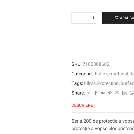
ADAUGĂ
Cantitate
Scotchgard
™
Paint
Protection
Film
Pro
SKU:
7100308682
Series
200,
Categorie:
Folie și material d
20030M,
Tags:
Films
,
Protection
,
Surfa
Matte,
fără
Share:
foaie
DESCRIERE
de
cap,
762
Seria 200 de protecție a vop
mm
protecție a vopselelor prieten
x