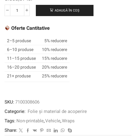
ADAUGĂ ÎN COȘ
Cantitate
3M
™
Oferte Cantitative
Wrap
Film
2–5 produse
5% reducere
2080-
6–10 produse
10% reducere
M261,
11–15 produse
15% reducere
Matte
Dark
16–20 produse
20% reducere
Grey,
21+ produse
25% reducere
1524
mm
x
22,86
SKU:
7100308606
m,
Categorie:
Folie și material de acoperire
60
în
Tags:
Non-printable
,
Vehicle
,
Wraps
x
Share:
25