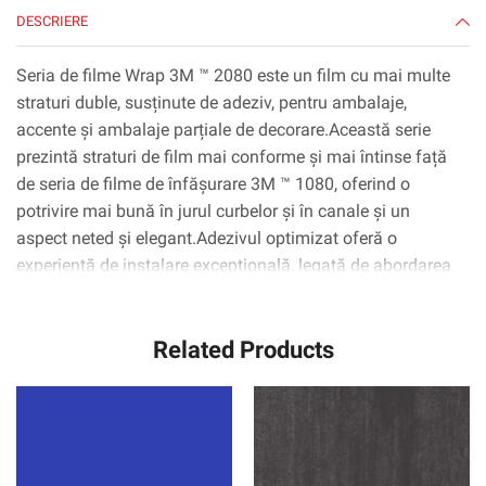
yd
DESCRIERE
Seria de filme Wrap 3M ™ 2080 este un film cu mai multe
straturi duble, susținute de adeziv, pentru ambalaje,
accente și ambalaje parțiale de decorare.Această serie
prezintă straturi de film mai conforme și mai întinse față
de seria de filme de înfășurare 3M ™ 1080, oferind o
potrivire mai bună în jurul curbelor și în canale și un
aspect neted și elegant.Adezivul optimizat oferă o
experiență de instalare excepțională, legată de abordarea
inițială redusă și poziționabilitate îmbunătățită.* 3M ™
Tehnologia ControlTac ™ minimizează zonele de contact
Related Products
inițiale pentru o repoziționare ușoară, iar 3M ™ Comply ™
Technology folosește cele mai recente canale non-vizibile
de lansare a aerului, care fac foarte ușor de netezită,
bule.flip și mai mult.Cu lățimi de rulare de până la 1524
mm, instalatorii pot aplica pe film pe aproape orice
secțiune a vehiculului fără cusături.Garanția oferă