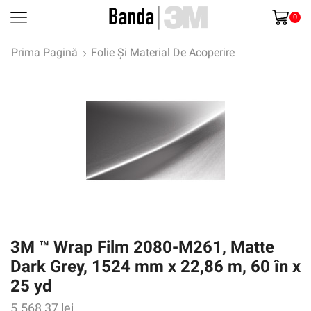
0
Prima Pagină
Folie Și Material De Acoperire
3M ™ Wrap Film 2080-M261, Matte
Dark Grey, 1524 mm x 22,86 m, 60 în x
25 yd
5.568,37
lei