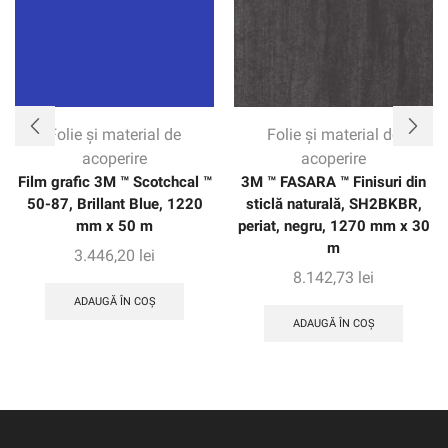
clienților încredere cu până la opt ani de protecție pe
aplicații verticale.
Folie și material de
Folie și material de
acoperire
acoperire
Film grafic 3M ™ Scotchcal ™
3M ™ FASARA ™ Finisuri din
50-87, Brillant Blue, 1220
sticlă naturală, SH2BKBR,
mm x 50 m
periat, negru, 1270 mm x 30
m
3.446,20
lei
8.142,73
lei
ADAUGĂ ÎN COȘ
ADAUGĂ ÎN COȘ