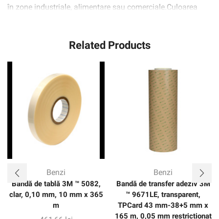
în zone industriale, alimentare sau comerciale.Culoarea
galbenă de siguranță pentru vizibilitate ridicată și
identificare ușoară a zonelor de pericol.
Related Products
Benzi
Benzi
Bandă de tablă 3M ™ 5082,
Bandă de transfer adeziv 3M
clar, 0,10 mm, 10 mm x 365
™ 9671LE, transparent,
m
TPCard 43 mm-38+5 mm x
165 m, 0,05 mm restricționat