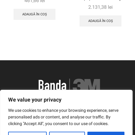
461,66
lei
2.131,38
lei
ADAUGĂ ÎN COȘ
ADAUGĂ ÎN COȘ
We value your privacy
România, Arad, Calea Timisorii, Nr. 11
We use cookies to enhance your browsing experience, serve
© Copyright 2021 | Banda3M.ro
personalised ads or content, and analyse our traffic. By
clicking "Accept All", you consent to our use of cookies.
Facebook
Twitter
Instagram