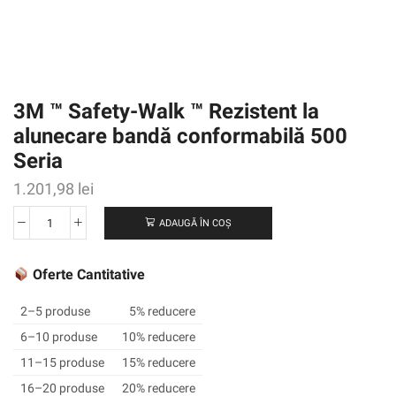
3M ™ Safety-Walk ™ Rezistent la
alunecare bandă conformabilă 500
Seria
1.201,98
lei
ADAUGĂ ÎN COȘ
Cantitate
3M
™
Oferte Cantitative
Safety-
Walk
2–5 produse
5% reducere
™
6–10 produse
10% reducere
Rezistent
11–15 produse
15% reducere
la
alunecare
16–20 produse
20% reducere