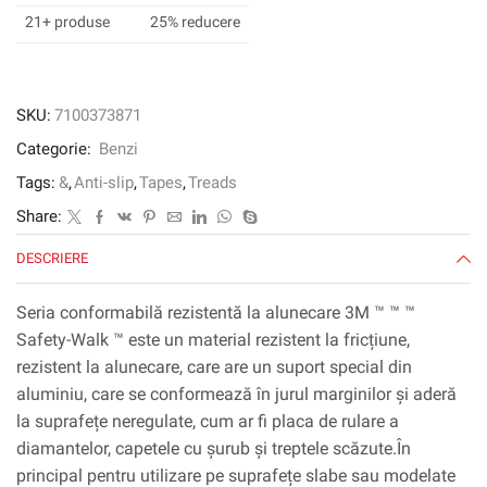
bandă
21+ produse
25% reducere
conformabilă
500
Seria
SKU:
7100373871
Categorie:
Benzi
Tags:
&
,
Anti-slip
,
Tapes
,
Treads
Share:
DESCRIERE
Seria conformabilă rezistentă la alunecare 3M ™ ™ ™
Safety-Walk ™ este un material rezistent la fricțiune,
rezistent la alunecare, care are un suport special din
aluminiu, care se conformează în jurul marginilor și aderă
la suprafețe neregulate, cum ar fi placa de rulare a
diamantelor, capetele cu șurub și treptele scăzute.În
principal pentru utilizare pe suprafețe slabe sau modelate