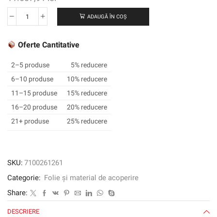
ADAUGĂ ÎN COȘ
Cantitate
3M
™
Oferte Cantitative
SCOTCHCAL
™
2–5 produse
5% reducere
Film
6–10 produse
10% reducere
grafic
11–15 produse
15% reducere
translucid
3630-
16–20 produse
20% reducere
53,
21+ produse
25% reducere
roșu
cardinal,
1220
mm
SKU:
7100261261
x
Categorie:
Folie și material de acoperire
45,72
m
Share:
DESCRIERE