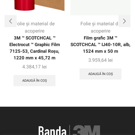
Folie și material de
Folie și material de
acoperire
acoperire
3M ™ SCOTCHCAL ™
Film grafic 3M ™
Electrocut ™ Graphic Film
SCOTCHCAL ™ IJ40-10R, alb,
7125-53, Cardinal Roșu,
1524 mm x 50 m
1220 mm x 45,72 m
3.959,64
lei
4.384,17
lei
ADAUGĂ ÎN COȘ
ADAUGĂ ÎN COȘ