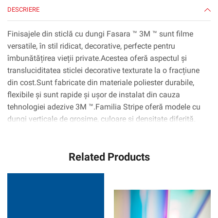
DESCRIERE
Finisajele din sticlă cu dungi Fasara ™ 3M ™ sunt filme
versatile, în stil ridicat, decorative, perfecte pentru
îmbunătățirea vieții private.Acestea oferă aspectul și
transluciditatea sticlei decorative texturate la o fracțiune
din cost.Sunt fabricate din materiale poliester durabile,
flexibile și sunt rapide și ușor de instalat din cauza
tehnologiei adezive 3M ™.Familia Stripe oferă modele cu
dungi verticale de grosime, culoare și densitate diferită.
Related Products