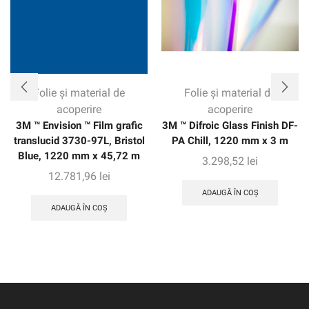
Folie și material de
Folie și material de
acoperire
acoperire
3M ™ Envision ™ Film grafic
3M ™ Difroic Glass Finish DF-
translucid 3730-97L, Bristol
PA Chill, 1220 mm x 3 m
Blue, 1220 mm x 45,72 m
3.298,52
lei
12.781,96
lei
ADAUGĂ ÎN COȘ
ADAUGĂ ÎN COȘ