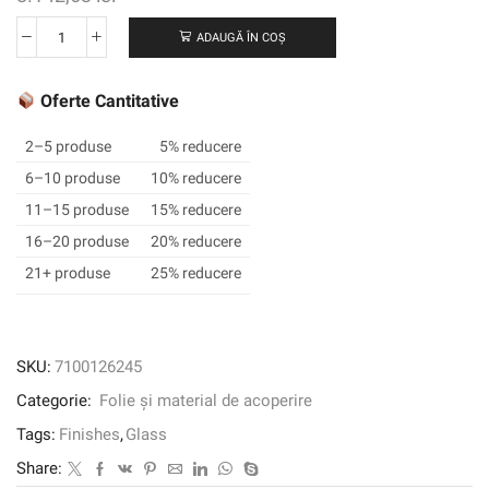
ADAUGĂ ÎN COȘ
Cantitate
3M
™
Oferte Cantitative
Fasara
™
2–5 produse
5% reducere
Finish
6–10 produse
10% reducere
Glass
11–15 produse
15% reducere
Finish,
Sh2ptStr,
16–20 produse
20% reducere
String
21+ produse
25% reducere
Revers,
1270
mm
x
SKU:
7100126245
30
Categorie:
Folie și material de acoperire
m
Tags:
Finishes
,
Glass
Share: