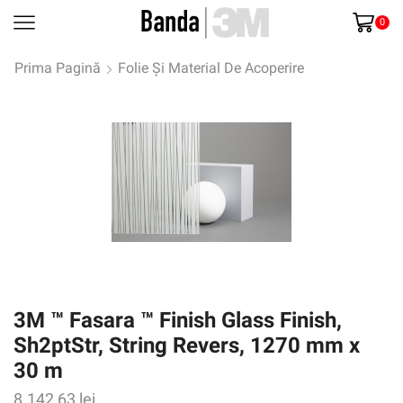
0
Prima Pagină
Folie Și Material De Acoperire
3M ™ Fasara ™ Finish Glass Finish,
Sh2ptStr, String Revers, 1270 mm x
30 m
8.142,63
lei