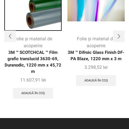
Folie și material de
Folie și material de
acoperire
acoperire
3M ™ SCOTCHCAL ™ Film
3M ™ Difroic Glass Finish DF-
grafic translucid 3630-69,
PA Blaze, 1220 mm x 3 m
Duranodic, 1220 mm x 45,72
3.298,52
lei
m
11.607,91
lei
ADAUGĂ ÎN COȘ
ADAUGĂ ÎN COȘ