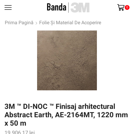
0
Prima Pagină
Folie Și Material De Acoperire
3M ™ DI-NOC ™ Finisaj arhitectural
Abstract Earth, AE-2164MT, 1220 mm
x 50 m
19.906,17
lei