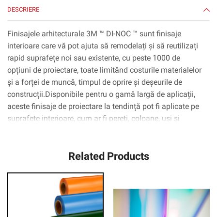
DESCRIERE
Finisajele arhitecturale 3M ™ DI-NOC ™ sunt finisaje
interioare care vă pot ajuta să remodelați și să reutilizați
rapid suprafețe noi sau existente, cu peste 1000 de
opțiuni de proiectare, toate limitând costurile materialelor
și a forței de muncă, timpul de oprire și deșeurile de
construcții.Disponibile pentru o gamă largă de aplicații,
aceste finisaje de proiectare la tendință pot fi aplicate pe
suprafețe interioare, cum ar fi pereți, coloane, uși și
dulapuri, inclusiv suprafețe complexe curbate
(3D).Tehnologia adezivă 3M ™ ™ Complly ™ elimină
Related Products
practic bulele de aer, simplificând și accelerând procesul
de aplicare.