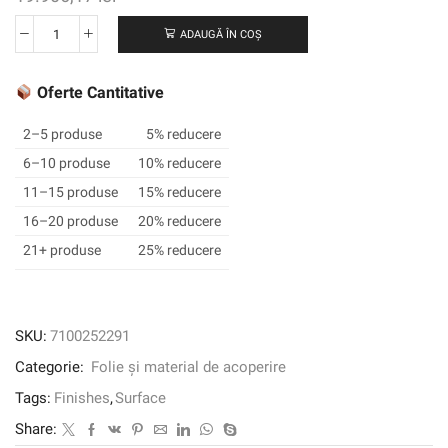
ADAUGĂ ÎN COȘ
Cantitate
3M
™
Oferte Cantitative
DI-
NOC
2–5 produse
5% reducere
™
6–10 produse
10% reducere
Finisaj
11–15 produse
15% reducere
arhitectural
Abstract
16–20 produse
20% reducere
Earth,
21+ produse
25% reducere
AE-
2164MT,
1220
mm
SKU:
7100252291
x
Categorie:
Folie și material de acoperire
50
m
Tags:
Finishes
,
Surface
Share: