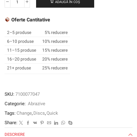
ADAUGĂ ÎN COȘ
Cantitate
3M
™
Oferte Cantitative
Cubitron
™
2–5 produse
5% reducere
II
6–10 produse
10% reducere
ROLOC
11–15 produse
15% reducere
™
Durabil
16–20 produse
20% reducere
Edge
21+ produse
25% reducere
Disc
947A,
50
mm,
SKU:
7100077047
60+
Categorie:
Abrazive
Tags:
Change
,
Discs
,
Quick
Share:
DESCRIERE