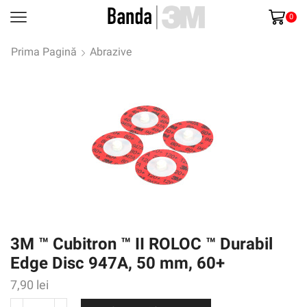
0
Prima Pagină
Abrazive
3M ™ Cubitron ™ II ROLOC ™ Durabil
Edge Disc 947A, 50 mm, 60+
7,90
lei