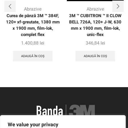
Abrazive
Abrazive
Curea de pânză 3M ™ 384F,
3M ™ CUBITRON ™ II CLOW
120+ xf-greutate, 1380 mm
BELL 726A, 120+ J-W, 630
x 1900 mm, film-lok,
mm x 1900 mm, film-lok,
complet flex
unic-flex
1.400,88
lei
346,84
lei
ADAUGĂ ÎN COȘ
ADAUGĂ ÎN COȘ
We value your privacy
România, Arad, Calea Timisorii, Nr. 11