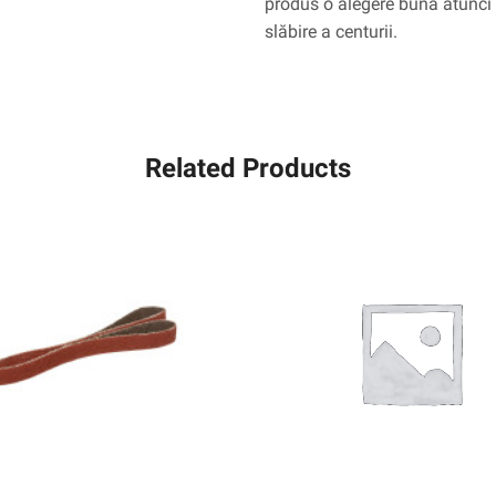
produs o alegere bună atunci 
slăbire a centurii.
Related Products