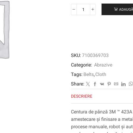
ADAUGĂ
Cantitate
Centură
de
pânză
3M
™
423a,
SKU:
7100369703
P240
J-
Categorie:
Abrazive
Weight,
Tags:
Belts
,
Cloth
930
mm
Share:
x
DESCRIERE
1900
mm,
film-
Centura de pânză 3M ™ 423A es
lok,
amestecare și finisare a meta
unic-
procese manuale, robot și aut
flex