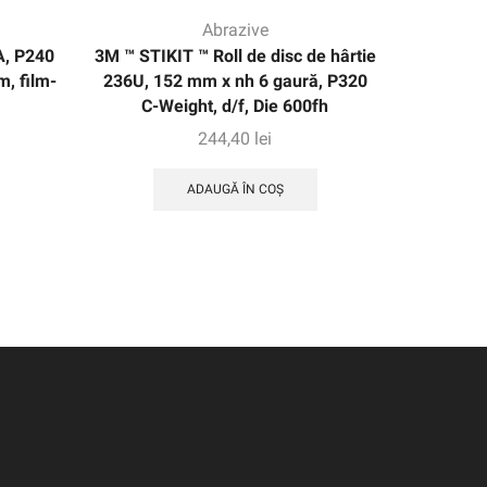
Abrazive
A, P240
3M ™ STIKIT ™ Roll de disc de hârtie
Curea d
, film-
236U, 152 mm x nh 6 gaură, P320
XF-Weig
C-Weight, d/f, Die 600fh
244,40
lei
ADAUGĂ ÎN COȘ