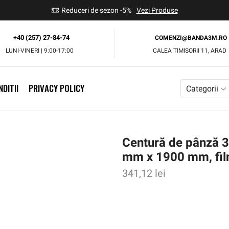
use
Reduceri de sezon -5%
Vezi Produse
+40 (257) 27-84-74
COMENZI@BANDA3M.RO
LUNI-VINERI | 9:00-17:00
CALEA TIMISORII 11, ARAD
DITII
PRIVACY POLICY
Categorii
Centură de pânză 
mm x 1900 mm, film
341,12
lei