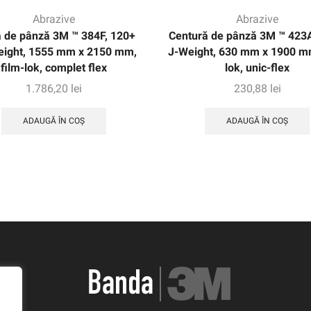
Abrazive
Abrazive
 de pânză 3M ™ 384F, 120+
Centură de pânză 3M ™ 423
ight, 1555 mm x 2150 mm,
J-Weight, 630 mm x 1900 mm
film-lok, complet flex
lok, unic-flex
1.786,20
lei
230,88
lei
ADAUGĂ ÎN COȘ
ADAUGĂ ÎN COȘ