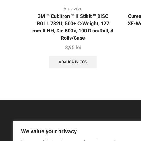
Abrazive
3M ™ Cubitron ™ II Stikit ™ DISC
Curea
ROLL 732U, 500+ C-Weight, 127
XF-We
mm X NH, Die 500x, 100 Disc/Roll, 4
Rolls/Case
3,95
lei
ADAUGĂ ÎN COȘ
We value your privacy