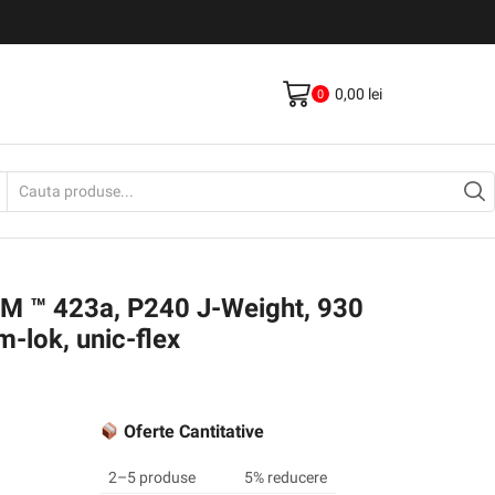
Livrare gratis la comenzi >500Lei
Vezi Produse
0,00
lei
0
Search
input
3M ™ 423a, P240 J-Weight, 930
-lok, unic-flex
Oferte Cantitative
2–5 produse
5% reducere