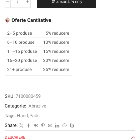
ADAUGĂ ÎN COȘ
Cantitate
Scotch-
Brite
Oferte Cantitative
™
Heavy
2–5 produse
5% reducere
Duty
6–10 produse
10% reducere
Hand
11–15 produse
15% reducere
Pad
7440,
16–20 produse
20% reducere
152
21+ produse
25% reducere
mm
x
228
mm,
SKU:
7100080459
CRS
Categorie:
Abrazive
Tags:
Hand
,
Pads
Share:
DESCRIERE