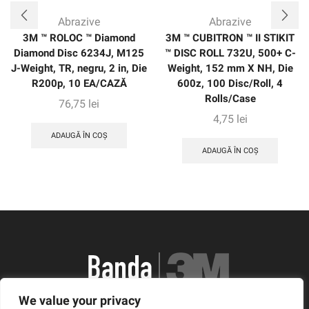
Abrazive
Abrazive
3M ™ ROLOC ™ Diamond
3M ™ CUBITRON ™ II STIKIT
Diamond Disc 6234J, M125
™ DISC ROLL 732U, 500+ C-
J-Weight, TR, negru, 2 in, Die
Weight, 152 mm X NH, Die
R200p, 10 EA/CAZĂ
600z, 100 Disc/Roll, 4
Rolls/Case
76,75
lei
4,75
lei
ADAUGĂ ÎN COȘ
ADAUGĂ ÎN COȘ
We value your privacy
România, Arad, Calea Timisorii, Nr. 11