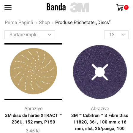
0
Prima Pagină
Shop
Produse Etichetate „Discs”
Products
per
page
Abrazive
Abrazive
3M disc de hârtie XTRACT ™
3M ™ Cubitron ™ 3 Fibre Disc
236U, 152 mm, P150
1182C, 36+, 100 mm x 16
mm, slot, 25/pungă, 100
3,45
lei