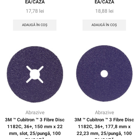
EA/CAZĂ
EA/CAZĂ
17,78
lei
18,88
lei
ADAUGĂ ÎN COȘ
ADAUGĂ ÎN COȘ
Abrazive
Abrazive
3M ™ Cubitron ™ 3 Fibre Disc
3M ™ Cubitron ™ 3 Fibre Disc
1182C, 36+, 150 mm x 22
1182C, 36+, 177,8 mm x
mm, slot, 25/pungă, 100
22,23 mm, 25/pungă, 100