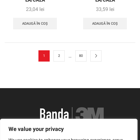
EA/CAZĂ
EA/CAZĂ
23,04
lei
33,59
lei
ADAUGĂ ÎN COȘ
ADAUGĂ ÎN COȘ
…
1
2
80
We value your privacy
România, Arad, Calea Timisorii, Nr. 11