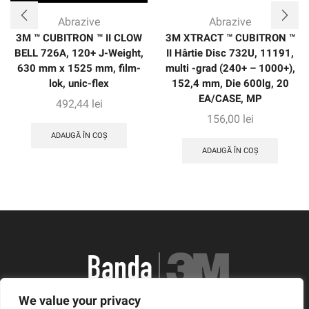
Abrazive
Abrazive
3M ™ CUBITRON ™ II CLOW
3M XTRACT ™ CUBITRON ™
BELL 726A, 120+ J-Weight,
II Hârtie Disc 732U, 11191,
630 mm x 1525 mm, film-
multi -grad (240+ – 1000+),
lok, unic-flex
152,4 mm, Die 600lg, 20
EA/CASE, MP
492,44
lei
156,00
lei
ADAUGĂ ÎN COȘ
ADAUGĂ ÎN COȘ
We value your privacy
România, Arad, Calea Timisorii, Nr. 11