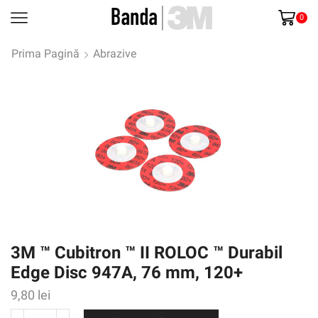
0
Prima Pagină
Abrazive
3M ™ Cubitron ™ II ROLOC ™ Durabil
Edge Disc 947A, 76 mm, 120+
9,80
lei