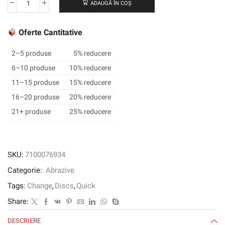
ADAUGĂ ÎN COȘ
Cantitate
3M
™
Oferte Cantitative
Cubitron
™
2–5 produse
5% reducere
II
6–10 produse
10% reducere
ROLOC
11–15 produse
15% reducere
™
Durabil
16–20 produse
20% reducere
Edge
21+ produse
25% reducere
Disc
947A,
76
mm,
SKU:
7100076934
120+
Categorie:
Abrazive
Tags:
Change
,
Discs
,
Quick
Share:
DESCRIERE