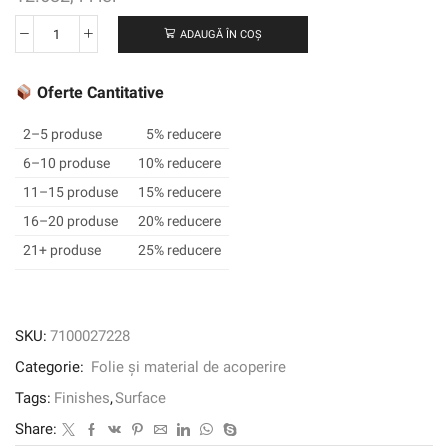
ADAUGĂ ÎN COȘ
Cantitate
Țesătură
de
Oferte Cantitative
finisare
arhitecturală
2–5 produse
5% reducere
3M
6–10 produse
10% reducere
™
11–15 produse
15% reducere
DI-
NOC
16–20 produse
20% reducere
™,
21+ produse
25% reducere
FA-
1530,
1220
mm
SKU:
7100027228
x
Categorie:
Folie și material de acoperire
50
m
Tags:
Finishes
,
Surface
Share: