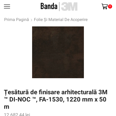
0
Prima Pagină
Folie Și Material De Acoperire
Țesătură de finisare arhitecturală 3M
™ DI-NOC ™, FA-1530, 1220 mm x 50
m
12.682,44
lei