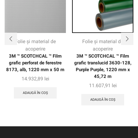
Folie și material de
Folie și material de
acoperire
acoperire
3M ™ SCOTCHCAL ™ Film
3M ™ SCOTCHCAL ™ Film
grafic perforat de ferestre
grafic translucid 3630-128,
8173, alb, 1220 mm x 50 m
Purple Purple, 1220 mm x
45,72 m
14.932,89
lei
11.607,91
lei
ADAUGĂ ÎN COȘ
ADAUGĂ ÎN COȘ