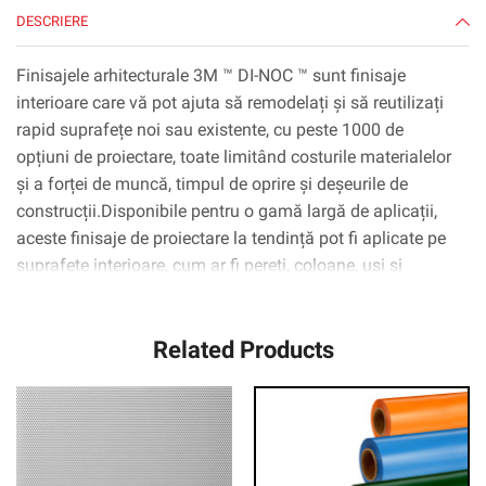
DESCRIERE
Finisajele arhitecturale 3M ™ DI-NOC ™ sunt finisaje
interioare care vă pot ajuta să remodelați și să reutilizați
rapid suprafețe noi sau existente, cu peste 1000 de
opțiuni de proiectare, toate limitând costurile materialelor
și a forței de muncă, timpul de oprire și deșeurile de
construcții.Disponibile pentru o gamă largă de aplicații,
aceste finisaje de proiectare la tendință pot fi aplicate pe
suprafețe interioare, cum ar fi pereți, coloane, uși și
dulapuri, inclusiv suprafețe complexe curbate
(3D).Tehnologia adezivă 3M ™ ™ Complly ™ elimină
Related Products
practic bulele de aer, simplificând și accelerând procesul
de aplicare.