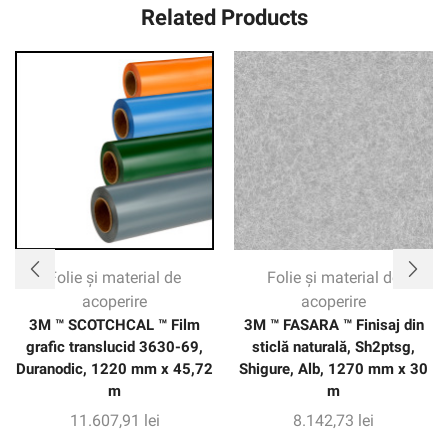
Related Products
Folie și material de
Folie și material de
acoperire
acoperire
3M ™ SCOTCHCAL ™ Film
3M ™ FASARA ™ Finisaj din
grafic translucid 3630-69,
sticlă naturală, Sh2ptsg,
Duranodic, 1220 mm x 45,72
Shigure, Alb, 1270 mm x 30
m
m
11.607,91
lei
8.142,73
lei