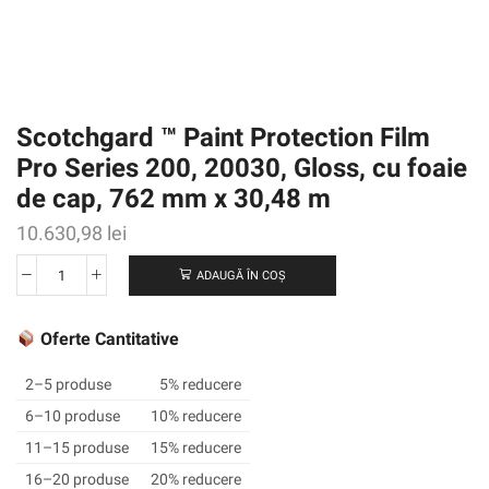
Scotchgard ™ Paint Protection Film
Pro Series 200, 20030, Gloss, cu foaie
de cap, 762 mm x 30,48 m
10.630,98
lei
ADAUGĂ ÎN COȘ
Cantitate
Scotchgard
™
Oferte Cantitative
Paint
Protection
2–5 produse
5% reducere
Film
6–10 produse
10% reducere
Pro
11–15 produse
15% reducere
Series
200,
16–20 produse
20% reducere