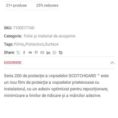
20030,
21+ produse
25% reducere
Gloss,
cu
foaie
de
SKU:
7100277160
cap,
Categorie:
Folie și material de acoperire
762
mm
Tags:
Films
,
Protection
,
Surface
x
Share:
30,48
m
DESCRIERE
Seria 200 de protecție a vopselelor SCOTCHGARD ™ este
un nou film de protecție a vopselelor prietenoase cu
instalatorul, cu un adeziv optimizat pentru repoziționare,
minimizare a liniilor de ridicare și a mărcilor adezive.