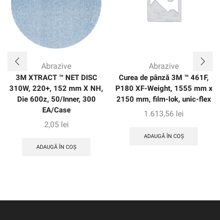
Abrazive
Abrazive
3M XTRACT ™ NET DISC
Curea de pânză 3M ™ 461F,
310W, 220+, 152 mm X NH,
P180 XF-Weight, 1555 mm x
Die 600z, 50/Inner, 300
2150 mm, film-lok, unic-flex
EA/Case
1.613,56
lei
2,05
lei
ADAUGĂ ÎN COȘ
ADAUGĂ ÎN COȘ