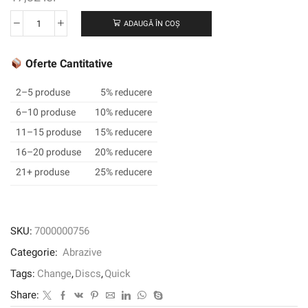
ADAUGĂ ÎN COȘ
Cantitate
Scotch-
Brite
Oferte Cantitative
™
ROLOC
2–5 produse
5% reducere
™
6–10 produse
10% reducere
Disc
11–15 produse
15% reducere
de
condiționare
16–20 produse
20% reducere
a
21+ produse
25% reducere
suprafeței
SC-
DR,
76
SKU:
7000000756
mm,
Categorie:
Abrazive
A
CRS,
Tags:
Change
,
Discs
,
Quick
maro
Share: