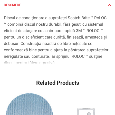
DESCRIERE
Discul de condiționare a suprafeței Scotch-Brite ™ RoLOC
™ combină discul nostru durabil, fără țesut, cu sistemul
eficient de atașare cu schimbare rapidă 3M ™ ROLOC ™
pentru un disc eficient care curăță, finisează, amesteca și
debușuri.Construcția noastră de fibre nețesute se
conformează bine pentru a ajuta la păstrarea suprafețelor
neregulate sau conturate, iar sprijinul ROLOC ™ susține
discul pentru tăiere agresivă.
Related Products