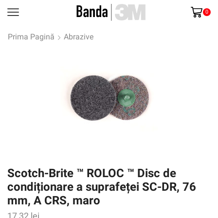
0
Prima Pagină
Abrazive
Scotch-Brite ™ ROLOC ™ Disc de
condiționare a suprafeței SC-DR, 76
mm, A CRS, maro
17,32
lei