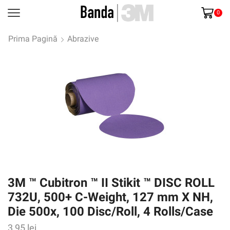
0
Prima Pagină
Abrazive
3M ™ Cubitron ™ II Stikit ™ DISC ROLL
732U, 500+ C-Weight, 127 mm X NH,
Die 500x, 100 Disc/Roll, 4 Rolls/Case
3,95
lei