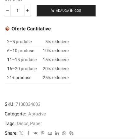
ADAUGĂ ÎN COȘ
Cantitate
3M
™
Oferte Cantitative
Cubitron
™
2–5 produse
5% reducere
II
6–10 produse
10% reducere
Stikit
11–15 produse
15% reducere
™
DISC
16–20 produse
20% reducere
ROLL
21+ produse
25% reducere
732U,
500+
C-
Weight,
SKU:
7100334603
127
Categorie:
Abrazive
mm
X
Tags:
Discs
,
Paper
NH,
Share:
Die