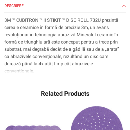
500x,
DESCRIERE
100
Disc/Roll,
3M ™ CUBITRON ™ II STIKIT ™ DISC ROLL 732U prezintă
4
cereale ceramice în formă de precizie 3m, un avans
Rolls/Case
revoluționar în tehnologia abrazivă.Mineralul ceramic în
formă de triunghiulară este conceput pentru a trece prin
substrat, mai degrabă decât de a gâdilă sau de a „arata”
ca abrazivele convenționale, rezultând un disc care
durează până la 4x atât timp cât abrazivele
convenționale.
Related Products