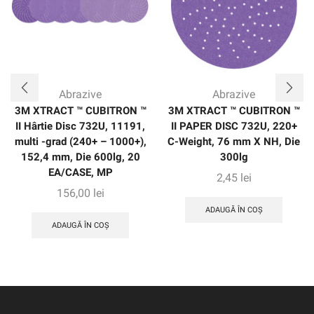
Abrazive
Abrazive
3M XTRACT ™ CUBITRON ™
3M XTRACT ™ CUBITRON ™
II Hârtie Disc 732U, 11191,
II PAPER DISC 732U, 220+
multi -grad (240+ – 1000+),
C-Weight, 76 mm X NH, Die
152,4 mm, Die 600lg, 20
300lg
EA/CASE, MP
2,45
lei
156,00
lei
ADAUGĂ ÎN COȘ
ADAUGĂ ÎN COȘ