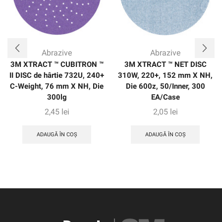
Abrazive
Abrazive
3M XTRACT ™ CUBITRON ™
3M XTRACT ™ NET DISC
II DISC de hârtie 732U, 240+
310W, 220+, 152 mm X NH,
C-Weight, 76 mm X NH, Die
Die 600z, 50/Inner, 300
300lg
EA/Case
2,45
lei
2,05
lei
ADAUGĂ ÎN COȘ
ADAUGĂ ÎN COȘ