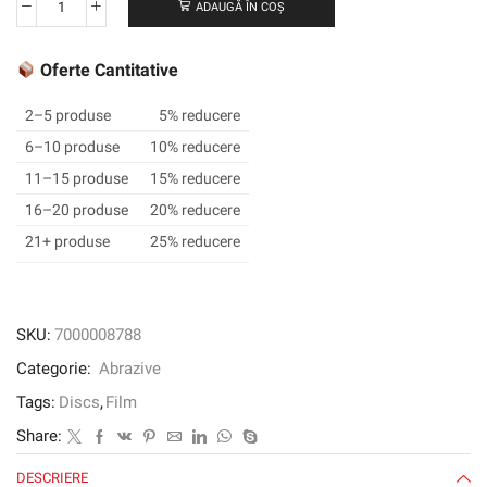
ADAUGĂ ÎN COȘ
Cantitate
3M
™
Oferte Cantitative
TRIZACT
™
2–5 produse
5% reducere
FINESE-
6–10 produse
10% reducere
IT
11–15 produse
15% reducere
™
Film
16–20 produse
20% reducere
Disc
21+ produse
25% reducere
Roll
466LA,
35
mm,
SKU:
7000008788
A7
Categorie:
Abrazive
Tags:
Discs
,
Film
Share:
DESCRIERE