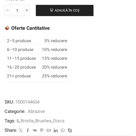
ADAUGĂ ÎN COȘ
Cantitate
Scotch-
Brite
Oferte Cantitative
™
Radial
2–5 produse
5% reducere
Bristle
6–10 produse
10% reducere
Bristle
11–15 produse
15% reducere
Replacement
Disc
16–20 produse
20% reducere
BB-
21+ produse
25% reducere
ZB,
152
mm,
P400,
SKU:
7000144604
albastru,
Categorie:
Abrazive
tip
C
Tags:
&
,
Bristle
,
Brushes
,
Discs
Share: