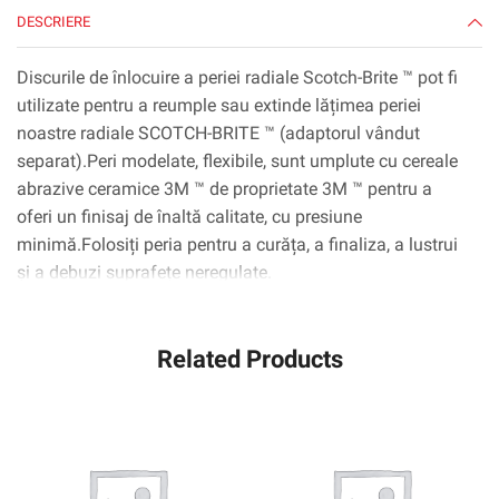
DESCRIERE
Discurile de înlocuire a periei radiale Scotch-Brite ™ pot ​​fi
utilizate pentru a reumple sau extinde lățimea periei
noastre radiale SCOTCH-BRITE ™ (adaptorul vândut
separat).Peri modelate, flexibile, sunt umplute cu cereale
abrazive ceramice 3M ™ de proprietate 3M ™ pentru a
oferi un finisaj de înaltă calitate, cu presiune
minimă.Folosiți peria pentru a curăța, a finaliza, a lustrui
și a debuzi suprafețe neregulate.
Related Products