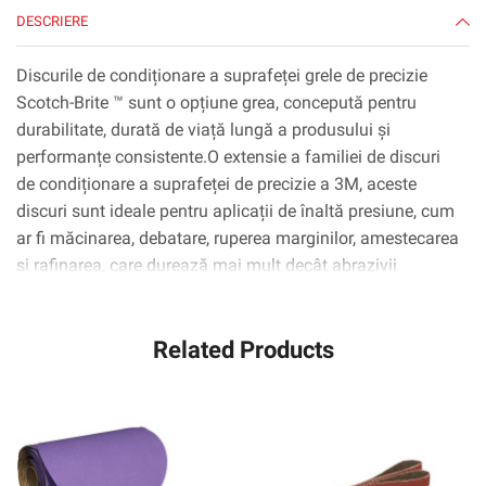
EA/CAZĂ
DESCRIERE
Discurile de condiționare a suprafeței grele de precizie
Scotch-Brite ™ sunt o opțiune grea, concepută pentru
durabilitate, durată de viață lungă a produsului și
performanțe consistente.O extensie a familiei de discuri
de condiționare a suprafeței de precizie a 3M, aceste
discuri sunt ideale pentru aplicații de înaltă presiune, cum
ar fi măcinarea, debatare, ruperea marginilor, amestecarea
și rafinarea, care durează mai mult decât abrazivii
nedoveni competitivi, oferind în același timp durabilitatea
marginilor și reținerea formei în timpul uzurii de
Related Products
margine;Gradul XXCRS (60+) durează cu 2x mai mult pe
oțel ușor și finisează 3x mai multe piese de oțel ușoare în
comparație cu abrazivele concurențiale nețesute premium
(pe baza testării interne de 3M).Cheia performanței
îmbunătățite a acestui disc este tehnologia de cereale în
formă de precizie de 3 m, o tehnologie de legare