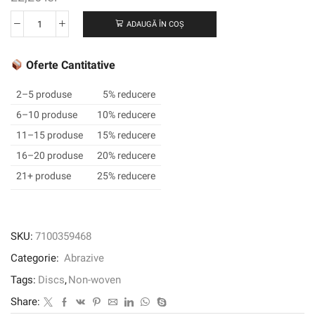
ADAUGĂ ÎN COȘ
Cantitate
Scotch-
Brite
Oferte Cantitative
™
Precision
2–5 produse
5% reducere
Heavy
6–10 produse
10% reducere
Duty
11–15 produse
15% reducere
Suprafață
Disc,
16–20 produse
20% reducere
HD-
21+ produse
25% reducere
DH,
grosier
120+,
127
SKU:
7100359468
mm
Categorie:
Abrazive
x
22,23
Tags:
Discs
,
Non-woven
mm,
Share:
50