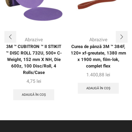
moleculară proprietă, proiectată cu structuri unghiulare
ascuțite, care se fracturează continuu pentru a forma
puncte ascuțite.Discurile de condiționare a suprafeței
grele de precizie Scotch-Brite ™ sunt disponibile în Med
(150+), CRS (120+), XCRS (80+) și XXCRS (60+).
Abrazive
Abrazive
3M ™ CUBITRON ™ II STIKIT
Curea de pânză 3M ™ 384F,
™ DISC ROLL 732U, 500+ C-
120+ xf-greutate, 1380 mm
Weight, 152 mm X NH, Die
x 1900 mm, film-lok,
600z, 100 Disc/Roll, 4
complet flex
Rolls/Case
1.400,88
lei
4,75
lei
ADAUGĂ ÎN COȘ
ADAUGĂ ÎN COȘ