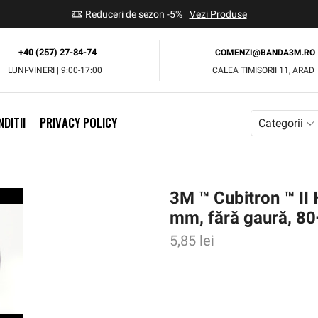
use
Reduceri de sezon -5%
Vezi Produse
+40 (257) 27-84-74
COMENZI@BANDA3M.RO
LUNI-VINERI | 9:00-17:00
CALEA TIMISORII 11, ARAD
DITII
PRIVACY POLICY
Categorii
3M ™ Cubitron ™ II 
mm, fără gaură, 80
5,85
lei