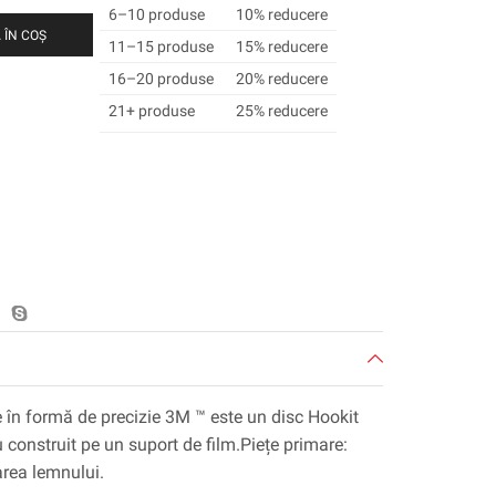
6–10 produse
10% reducere
 ÎN COȘ
11–15 produse
15% reducere
16–20 produse
20% reducere
21+ produse
25% reducere
e în formă de precizie 3M ™ este un disc Hookit
 construit pe un suport de film.Piețe primare:
area lemnului.