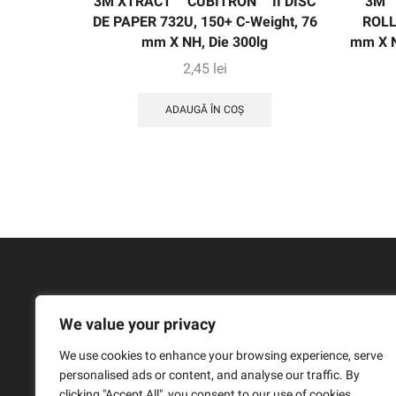
3M XTRACT ™ CUBITRON ™ II DISC
3M ™
DE PAPER 732U, 150+ C-Weight, 76
ROLL
mm X NH, Die 300lg
mm X NH
2,45
lei
ADAUGĂ ÎN COȘ
We value your privacy
We use cookies to enhance your browsing experience, serve
personalised ads or content, and analyse our traffic. By
clicking "Accept All", you consent to our use of cookies.