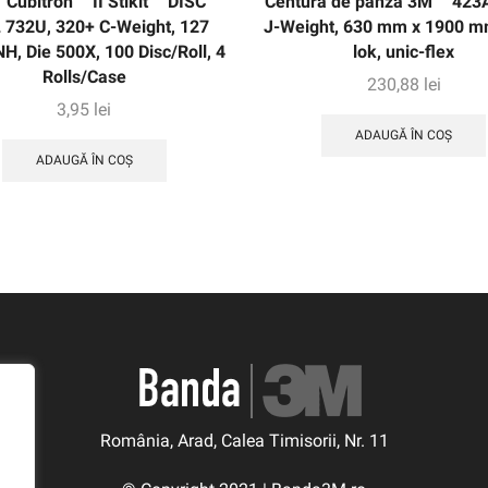
 Cubitron ™ II Stikit ™ DISC
Centură de pânză 3M ™ 423
 732U, 320+ C-Weight, 127
J-Weight, 630 mm x 1900 mm
, Die 500X, 100 Disc/Roll, 4
lok, unic-flex
Rolls/Case
230,88
lei
3,95
lei
ADAUGĂ ÎN COȘ
ADAUGĂ ÎN COȘ
România, Arad, Calea Timisorii, Nr. 11