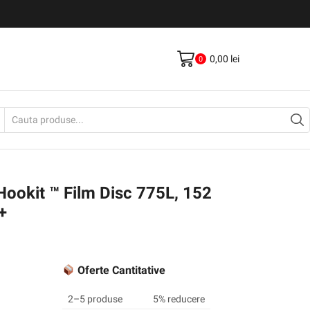
Livrare gratis la comenzi >500Lei
Vezi Produse
0,00
lei
0
Search
input
Hookit ™ Film Disc 775L, 152
+
Oferte Cantitative
2–5 produse
5% reducere