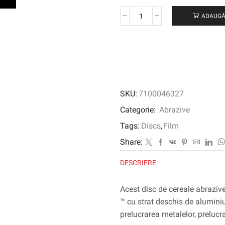
ADAUGĂ
Cantitate
3M
™
Cubitron
™
II
Hookit
SKU:
7100046327
™
Film
Categorie:
Abrazive
Disc
Tags:
Discs
,
Film
775L,
152
Share:
mm,
DESCRIERE
fără
gaură,
80+
Acest disc de cereale abraziv
™ cu strat deschis de aluminiu
prelucrarea metalelor, prelucr