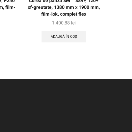
A, P240
Curea de pânză 3M ™ 384F, 120+
Centură 
, film-
xf-greutate, 1380 mm x 1900 mm,
XF-Weig
film-lok, complet flex
1.400,88
lei
ADAUGĂ ÎN COȘ