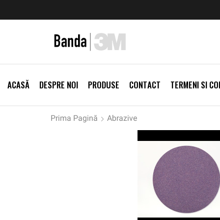
zi Produse
Livrare gratis la comenzi >500Lei
Vezi Prod
ACASĂ
DESPRE NOI
PRODUSE
CONTACT
TERMENI SI CON
Prima Pagină
Abrazive