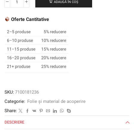
ADAUGĂ ÎN COȘ
Cantitate
Material
reflectorizant
Oferte Cantitative
3M
™
2–5 produse
5% reducere
Scotchlite
6–10 produse
10% reducere
™
11–15 produse
15% reducere
8712
N,
16–20 produse
20% reducere
argint,
21+ produse
25% reducere
914.4mm
x
50m
SKU:
7100181236
Categorie:
Folie și material de acoperire
Share:
DESCRIERE