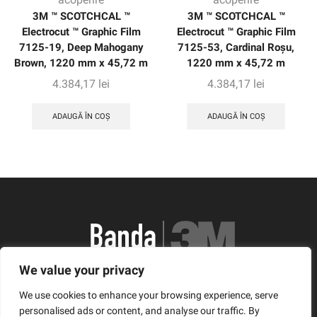
3M ™ SCOTCHCAL ™
3M ™ SCOTCHCAL ™
Electrocut ™ Graphic Film
Electrocut ™ Graphic Film
7125-19, Deep Mahogany
7125-53, Cardinal Roșu,
Brown, 1220 mm x 45,72 m
1220 mm x 45,72 m
4.384,17
lei
4.384,17
lei
ADAUGĂ ÎN COȘ
ADAUGĂ ÎN COȘ
We value your privacy
România, Arad, Calea Timisorii, Nr. 11
We use cookies to enhance your browsing experience, serve
© Copyright 2021 | Banda3M.ro
personalised ads or content, and analyse our traffic. By