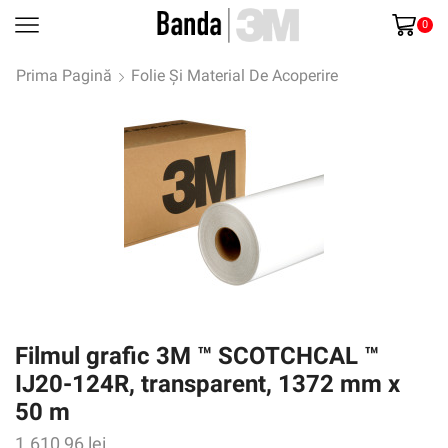
0
Prima Pagină
Folie Și Material De Acoperire
Filmul grafic 3M ™ SCOTCHCAL ™
IJ20-124R, transparent, 1372 mm x
50 m
1.610,96
lei