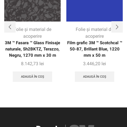
Folie și material de
Folie și material de
acoperire
acoperire
3M ™ Fasara ™ Glass Finisaje
Film grafic 3M ™ Scotchcal ™
naturale, Sh2BKTZ, Terazzo,
50-87, Brillant Blue, 1220
Negru, 1270 mm x 30 m
mm x 50 m
8.142,73
lei
3.446,20
lei
ADAUGĂ ÎN COȘ
ADAUGĂ ÎN COȘ