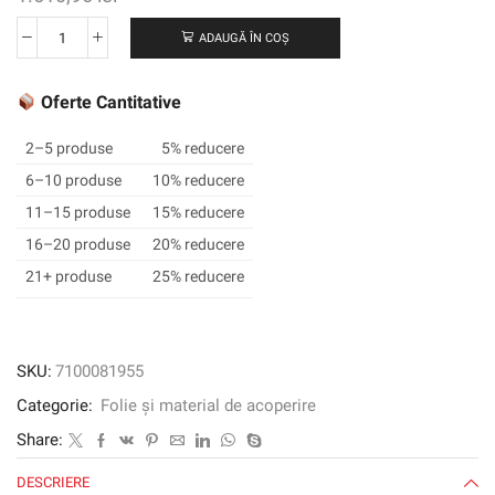
ADAUGĂ ÎN COȘ
Cantitate
Filmul
grafic
Oferte Cantitative
3M
™
2–5 produse
5% reducere
SCOTCHCAL
6–10 produse
10% reducere
™
11–15 produse
15% reducere
IJ20-
124R,
16–20 produse
20% reducere
transparent,
21+ produse
25% reducere
1372
mm
x
50
SKU:
7100081955
m
Categorie:
Folie și material de acoperire
Share:
DESCRIERE