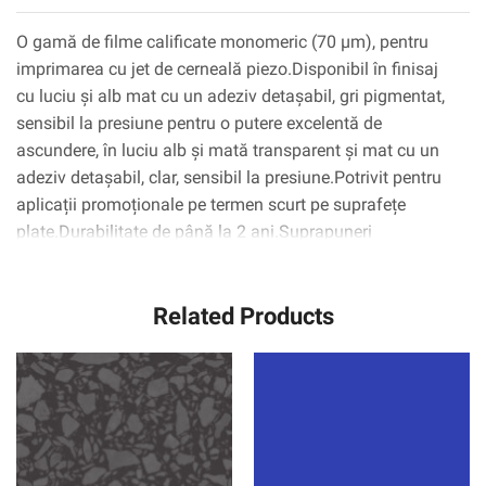
O gamă de filme calificate monomeric (70 µm), pentru
imprimarea cu jet de cerneală piezo.Disponibil în finisaj
cu luciu și alb mat cu un adeziv detașabil, gri pigmentat,
sensibil la presiune pentru o putere excelentă de
ascundere, în luciu alb și mată transparent și mat cu un
adeziv detașabil, clar, sensibil la presiune.Potrivit pentru
aplicații promoționale pe termen scurt pe suprafețe
plate.Durabilitate de până la 2 ani.Suprapuneri
recomandate: 8008G/8010m.
Related Products