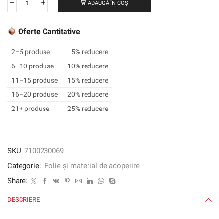
ADAUGĂ ÎN COȘ
Cantitate
Filmul
de
Oferte Cantitative
înfășurare
print
2–5 produse
5% reducere
3M
6–10 produse
10% reducere
™
11–15 produse
15% reducere
IJ280,
alb,
16–20 produse
20% reducere
1372
21+ produse
25% reducere
mm
x
45,72
m
SKU:
7100230069
Categorie:
Folie și material de acoperire
Share:
DESCRIERE