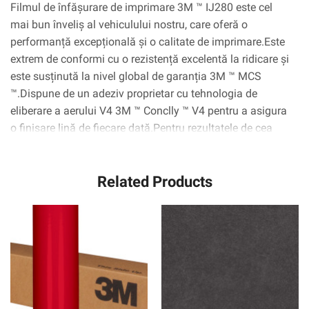
Filmul de înfășurare de imprimare 3M ™ IJ280 este cel
mai bun înveliș al vehiculului nostru, care oferă o
performanță excepțională și o calitate de imprimare.Este
extrem de conformi cu o rezistență excelentă la ridicare și
este susținută la nivel global de garanția 3M ™ MCS
™.Dispune de un adeziv proprietar cu tehnologia de
eliberare a aerului V4 3M ™ Conclly ™ V4 pentru a asigura
o finisare lină de fiecare dată.Pentru rezultatele de cea
mai înaltă calitate, combinați acest film cu ambalajul de
luciu 3M ™ Suprapuse 8428G.
Related Products