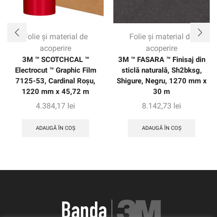
Folie și material de
Folie și material de
acoperire
acoperire
3M ™ SCOTCHCAL ™
3M ™ FASARA ™ Finisaj din
Electrocut ™ Graphic Film
sticlă naturală, Sh2bksg,
7125-53, Cardinal Roșu,
Shigure, Negru, 1270 mm x
1220 mm x 45,72 m
30 m
4.384,17
lei
8.142,73
lei
ADAUGĂ ÎN COȘ
ADAUGĂ ÎN COȘ