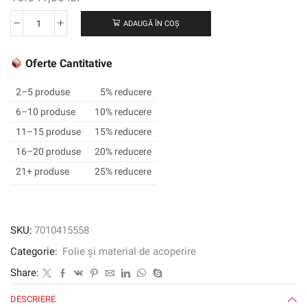
ADAUGĂ ÎN COȘ
Cantitate
Film
grafic
Oferte Cantitative
3M
™
2–5 produse
5% reducere
ControlTAC
6–10 produse
10% reducere
™
11–15 produse
15% reducere
cu
Complly
16–20 produse
20% reducere
™
21+ produse
25% reducere
Adeziv
180MC-
31,
gri
SKU:
7010415558
mediu,
Categorie:
Folie și material de acoperire
1220
mm
Share:
x
DESCRIERE
45,72