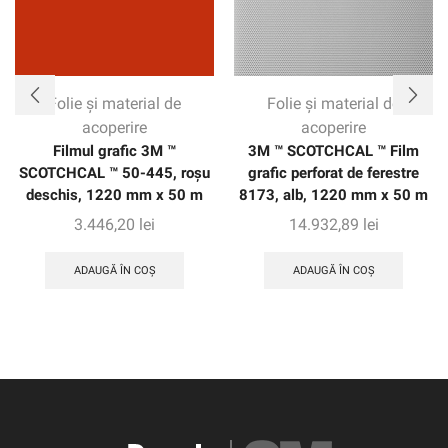
Folie și material de
Folie și material de
acoperire
acoperire
Filmul grafic 3M ™
3M ™ SCOTCHCAL ™ Film
SCOTCHCAL ™ 50-445, roșu
grafic perforat de ferestre
deschis, 1220 mm x 50 m
8173, alb, 1220 mm x 50 m
3.446,20
lei
14.932,89
lei
ADAUGĂ ÎN COȘ
ADAUGĂ ÎN COȘ