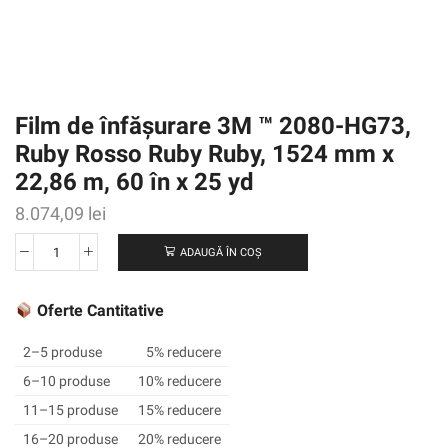
Film de înfășurare 3M ™ 2080-HG73,
Ruby Rosso Ruby Ruby, 1524 mm x
22,86 m, 60 în x 25 yd
8.074,09
lei
ADAUGĂ ÎN COȘ
Cantitate
Film
de
Oferte Cantitative
înfășurare
3M
2–5 produse
5% reducere
™
6–10 produse
10% reducere
2080-
11–15 produse
15% reducere
HG73,
Ruby
16–20 produse
20% reducere