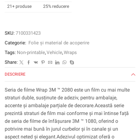
Rosso
21+ produse
25% reducere
Ruby
Ruby,
1524
mm
SKU:
7100331423
x
Categorie:
Folie și material de acoperire
22,86
m,
Tags:
Non-printable
,
Vehicle
,
Wraps
60
Share:
în
x
DESCRIERE
25
yd
Seria de filme Wrap 3M ™ 2080 este un film cu mai multe
straturi duble, susținute de adeziv, pentru ambalaje,
accente și ambalaje parțiale de decorare.Această serie
prezintă straturi de film mai conforme și mai întinse față
de seria de filme de înfășurare 3M ™ 1080, oferind o
potrivire mai bună în jurul curbelor și în canale și un
aspect neted și elegant.Adezivul optimizat oferă o