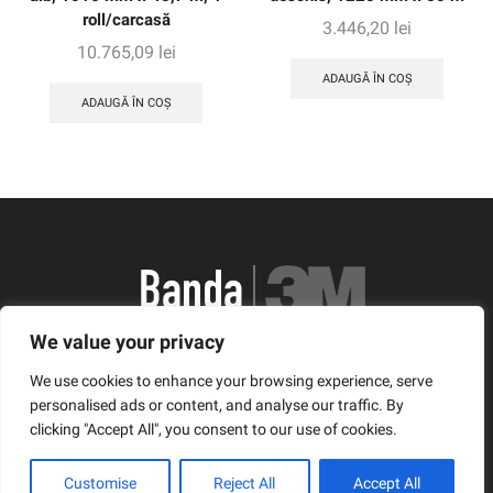
roll/carcasă
3.446,20
lei
10.765,09
lei
ADAUGĂ ÎN COȘ
ADAUGĂ ÎN COȘ
We value your privacy
România, Arad, Calea Timisorii, Nr. 11
We use cookies to enhance your browsing experience, serve
© Copyright 2021 | Banda3M.ro
personalised ads or content, and analyse our traffic. By
clicking "Accept All", you consent to our use of cookies.
Facebook
Twitter
Instagram
Customise
Reject All
Accept All