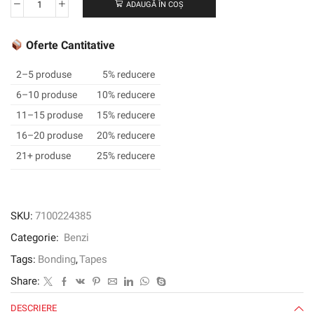
ADAUGĂ ÎN COȘ
Cantitate
Bandă
dublă
Oferte Cantitative
3M
™
2–5 produse
5% reducere
GPT-
6–10 produse
10% reducere
020F,
11–15 produse
15% reducere
transparentă,
50
16–20 produse
20% reducere
mm
21+ produse
25% reducere
x
50
m,
0,2
SKU:
7100224385
mm
Categorie:
Benzi
Tags:
Bonding
,
Tapes
Share:
DESCRIERE