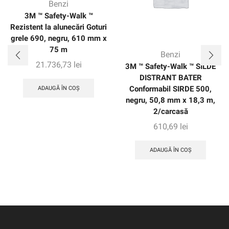
Benzi
3M ™ Safety-Walk ™
Rezistent la alunecări Goturi
grele 690, negru, 610 mm x
75 m
Benzi
21.736,73
lei
3M ™ Safety-Walk ™ SILDE
DISTRANT BATER
Conformabil SIRDE 500,
ADAUGĂ ÎN COȘ
negru, 50,8 mm x 18,3 m,
2/carcasă
610,69
lei
ADAUGĂ ÎN COȘ