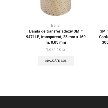
Benzi
Bandă de transfer adeziv 3M ™
3M ™
9471LE, transparent, 25 mm x 160
Conf
m, 0,05 mm
305
1.624,48
lei
ADAUGĂ ÎN COȘ