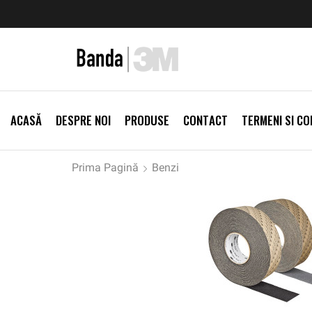
zi Produse
Livrare gratis la comenzi >500Lei
Vezi Prod
ACASĂ
DESPRE NOI
PRODUSE
CONTACT
TERMENI SI CON
Prima Pagină
Benzi