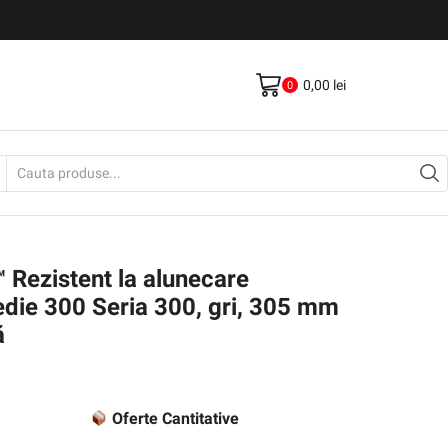
Livrare gratis la comenzi >500Lei
Vezi Produse
0,00
lei
0
Search
input
 Rezistent la alunecare
die 300 Seria 300, gri, 305 mm
ă
Oferte Cantitative