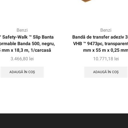
Benzi
Benzi
 Safety-Walk ™ Slip Banta
Bandă de transfer adeziv 
ormable Banda 500, negru,
VHB ™ 9473pc, transparent
 mm x 18,3 m, 1/carcasă
mm x 55 m x 0,25 m
3.466,80
lei
10.771,18
lei
ADAUGĂ ÎN COȘ
ADAUGĂ ÎN COȘ