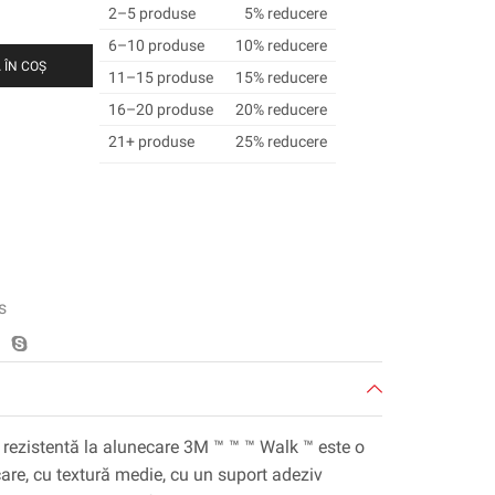
2–5 produse
5% reducere
6–10 produse
10% reducere
 ÎN COȘ
11–15 produse
15% reducere
16–20 produse
20% reducere
21+ produse
25% reducere
s
 rezistentă la alunecare 3M ™ ™ ™ Walk ™ este o
are, cu textură medie, cu un suport adeziv