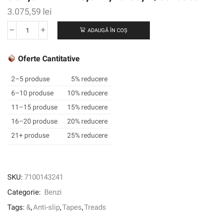
3.075,59
lei
ADAUGĂ ÎN COȘ
Cantitate
3M
™
Oferte Cantitative
Safety-
Walk
2–5 produse
5% reducere
™
6–10 produse
10% reducere
Rezistent
11–15 produse
15% reducere
la
alunecare
16–20 produse
20% reducere
cu
21+ produse
25% reducere
scop
general,
casete
și
SKU:
7100143241
rundele
Categorie:
Benzi
613,
benzi
Tags:
&
,
Anti-slip
,
Tapes
,
Treads
negre/galbene,