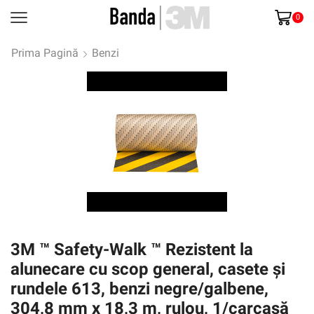
0
Prima Pagină
Benzi
3M ™ Safety-Walk ™ Rezistent la
alunecare cu scop general, casete și
rundele 613, benzi negre/galbene,
304,8 mm x 18,3 m, rulou, 1/carcasă