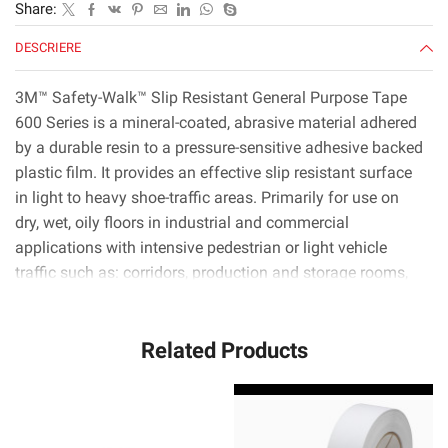
Share:
304,8
mm
DESCRIERE
x
18,3
3M™ Safety-Walk™ Slip Resistant General Purpose Tape
m,
600 Series is a mineral-coated, abrasive material adhered
rulou,
by a durable resin to a pressure-sensitive adhesive backed
1/carcasă
plastic film. It provides an effective slip resistant surface
in light to heavy shoe-traffic areas. Primarily for use on
dry, wet, oily floors in industrial and commercial
applications with intensive pedestrian or light vehicle
traffic such as: corridors, production and storage rooms,
ramps, stairways, ladders, footplates on machines and
emergency exits. Available in a variety of colours and
Related Products
sizes.