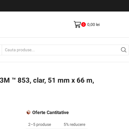
Livrare gratis la comenzi >500Lei
Vezi Produse
0,00
lei
0
Search
input
 3M ™ 853, clar, 51 mm x 66 m,
Oferte Cantitative
2–5 produse
5% reducere