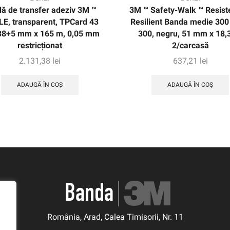
ă de transfer adeziv 3M ™
3M ™ Safety-Walk ™ Resiste
LE, transparent, TPCard 43
Resilient Banda medie 300
8+5 mm x 165 m, 0,05 mm
300, negru, 51 mm x 18,
restricționat
2/carcasă
2.131,38
lei
637,21
lei
ADAUGĂ ÎN COȘ
ADAUGĂ ÎN COȘ
România, Arad, Calea Timisorii, Nr. 11