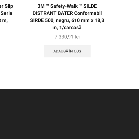
r Slip
3M ™ Safety-Walk ™ SILDE
3M ™ Sa
 Seria
DISTRANT BATER Conformabil
Resilie
3 m,
SIRDE 500, negru, 610 mm x 18,3
300, 
m, 1/carcasă
7.330,91
lei
ADAUGĂ ÎN COȘ