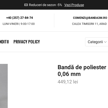
use
Reduceri de sezon -5%
Vezi Produse
+40 (257) 27-84-74
COMENZI@BANDA3M.RO
LUNI-VINERI | 9:00-17:00
CALEA TIMISORII 11, ARAD
DITII
PRIVACY POLICY
Categorii
Bandă de poliester
0,06 mm
449,12
lei