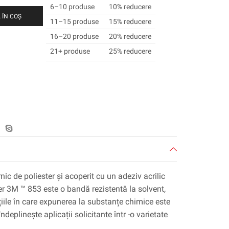
6–10 produse
10% reducere
 ÎN COȘ
11–15 produse
15% reducere
16–20 produse
20% reducere
21+ produse
25% reducere
ic de poliester și acoperit cu un adeziv acrilic
er 3M ™ 853 este o bandă rezistentă la solvent,
țiile în care expunerea la substanțe chimice este
eplinește aplicații solicitante într -o varietate