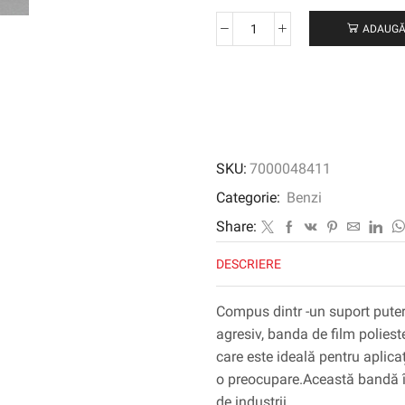
ADAUGĂ
Cantitate
Bandă
de
poliester
3M
™
853,
SKU:
7000048411
clar,
51
Categorie:
Benzi
mm
Share:
x
66
DESCRIERE
m,
0,06
Compus dintr -un suport putern
mm
agresiv, banda de film poliest
care este ideală pentru aplica
o preocupare.Această bandă înd
de industrii.