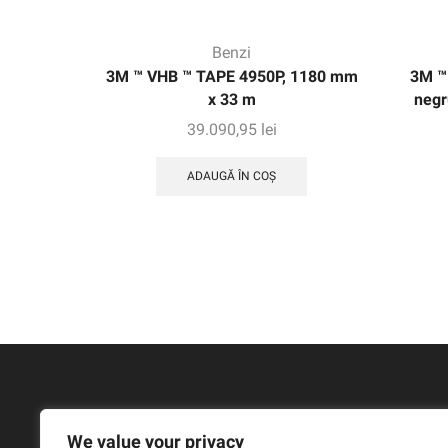
Benzi
3M ™ VHB ™ TAPE 4950P, 1180 mm
3M ™ 
x 33 m
negr
39.090,95
lei
ADAUGĂ ÎN COȘ
We value your privacy