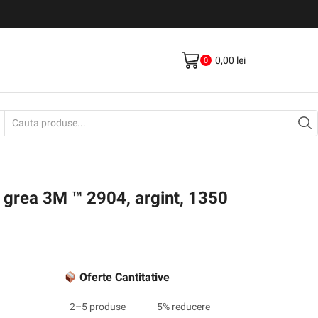
Livrare gratis la comenzi >500Lei
Vezi Produse
0,00
lei
0
Search
input
grea 3M ™ 2904, argint, 1350
Oferte Cantitative
2–5 produse
5% reducere