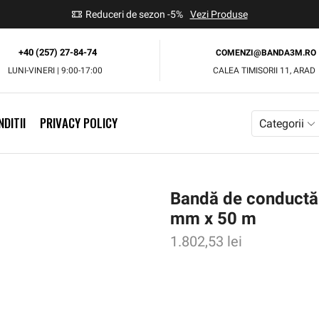
use
Reduceri de sezon -5%
Vezi Produse
+40 (257) 27-84-74
COMENZI@BANDA3M.RO
LUNI-VINERI | 9:00-17:00
CALEA TIMISORII 11, ARAD
DITII
PRIVACY POLICY
Categorii
Bandă de conductă 
mm x 50 m
1.802,53
lei