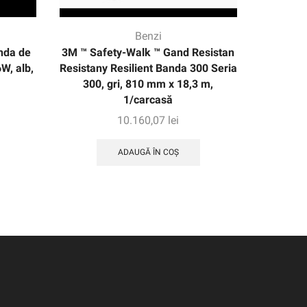
Benzi
da de
3M ™ Safety-Walk ™ Gand Resistan
Bandă 
W, alb,
Resistany Resilient Banda 300 Seria
9671LE
300, gri, 810 mm x 18,3 m,
mm-38+
1/carcasă
10.160,07
lei
ADAUGĂ ÎN COȘ