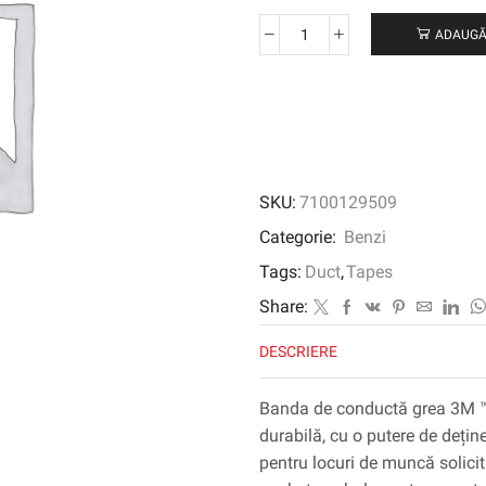
ADAUGĂ
Cantitate
Bandă
de
conductă
grea
3M
™
SKU:
7100129509
2904,
argint,
Categorie:
Benzi
1350
Tags:
Duct
,
Tapes
mm
x
Share:
50
DESCRIERE
m
Banda de conductă grea 3M ™ 
durabilă, cu o putere de deține
pentru locuri de muncă solicit