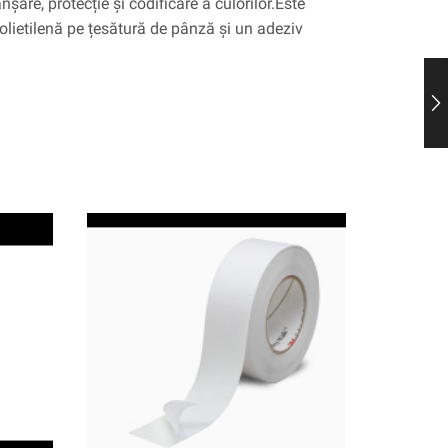
șare, protecție și codificare a culorilor.Este
olietilenă pe țesătură de pânză și un adeziv