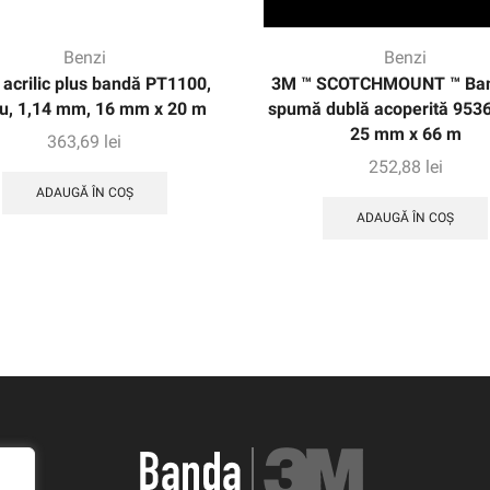
Benzi
Benzi
acrilic plus bandă PT1100,
3M ™ SCOTCHMOUNT ™ Ban
u, 1,14 mm, 16 mm x 20 m
spumă dublă acoperită 9536
25 mm x 66 m
363,69
lei
252,88
lei
ADAUGĂ ÎN COȘ
ADAUGĂ ÎN COȘ