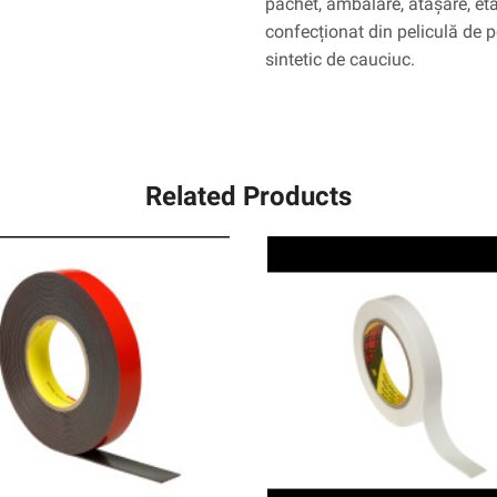
pachet, ambalare, atașare, etan
confecționat din peliculă de p
sintetic de cauciuc.
Related Products