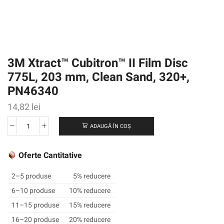
3M Xtract™ Cubitron™ II Film Disc
775L, 203 mm, Clean Sand, 320+,
PN46340
14,82
lei
ADAUGĂ ÎN COȘ
Cantitate
3M
Xtract™
Oferte Cantitative
Cubitron™
II
2–5 produse
5% reducere
Film
6–10 produse
10% reducere
Disc
11–15 produse
15% reducere
775L,
203
16–20 produse
20% reducere