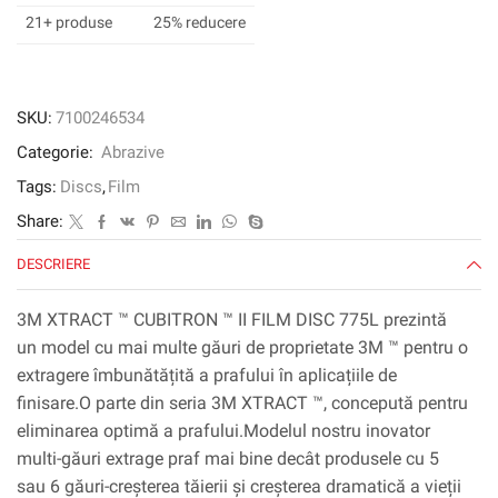
mm,
21+ produse
25% reducere
Clean
Sand,
320+,
PN46340
SKU:
7100246534
Categorie:
Abrazive
Tags:
Discs
,
Film
Share:
DESCRIERE
3M XTRACT ™ CUBITRON ™ II FILM DISC 775L prezintă
un model cu mai multe găuri de proprietate 3M ™ pentru o
extragere îmbunătățită a prafului în aplicațiile de
finisare.O parte din seria 3M XTRACT ™, concepută pentru
eliminarea optimă a prafului.Modelul nostru inovator
multi-găuri extrage praf mai bine decât produsele cu 5
sau 6 găuri-creșterea tăierii și creșterea dramatică a vieții