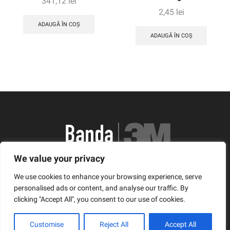
341,12
lei
2,45
lei
ADAUGĂ ÎN COȘ
ADAUGĂ ÎN COȘ
We value your privacy
România, Arad, Calea Timisorii, Nr. 11
We use cookies to enhance your browsing experience, serve
© Copyright 2021 | Banda3M.ro
personalised ads or content, and analyse our traffic. By
clicking "Accept All", you consent to our use of cookies.
Facebook
Twitter
Instagram
Customise
Reject All
Accept All